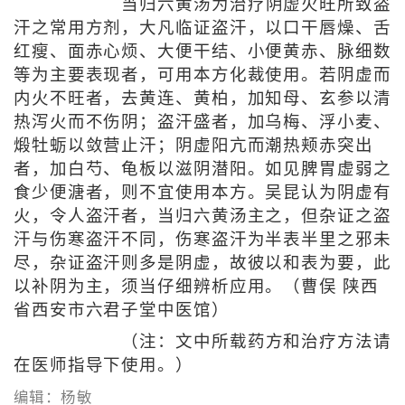
当归六黄汤为治疗阴虚火旺所致盗
汗之常用方剂，大凡临证盗汗，以口干唇燥、舌
红瘦、面赤心烦、大便干结、小便黄赤、脉细数
等为主要表现者，可用本方化裁使用。若阴虚而
内火不旺者，去黄连、黄柏，加知母、玄参以清
热泻火而不伤阴；盗汗盛者，加乌梅、浮小麦、
煅牡蛎以敛营止汗；阴虚阳亢而潮热颊赤突出
者，加白芍、龟板以滋阴潜阳。如见脾胃虚弱之
食少便溏者，则不宜使用本方。吴昆认为阴虚有
火，令人盗汗者，当归六黄汤主之，但杂证之盗
汗与伤寒盗汗不同，伤寒盗汗为半表半里之邪未
尽，杂证盗汗则多是阴虚，故彼以和表为要，此
以补阴为主，须当仔细辨析应用。（曹俣 陕西
省西安市六君子堂中医馆）
（注：文中所载药方和治疗方法请
在医师指导下使用。）
编辑：杨敏