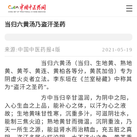
当归六黄汤乃盗汗圣药
来源:中国中医药报4版
2021-05-19
当归六黄汤（当归、生地黄、熟地
黄、黄芩、黄连、黄柏各等分，黄芪加倍）专为
阴虚火炎者立法。李东垣在《兰室秘藏》中称其
为“盗汗之圣药”。
方中当归辛甘温润，为阴中之阳，
入心生血之上品，能补心之体，以汗为心之液
故；生地黄味甘性寒，沉重多汁，可滋阴壮水，
能制三焦火迫；熟地黄甘而微温，沉阴重浊，乃
天一所生之源，能益肾水而治精血，充五脏之真