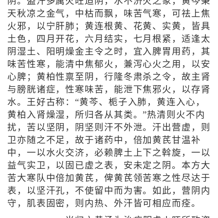
阴。盗汗多属火旺迫阴，水不济火之象，黄芩秉
天秋凉之金气，中枯而飘，味苦气寒，可祛上焦
火邪，以宁肝肺；黄连根黄、花黄、实黄，皆具
土色，四月开花，六月结实，七月根紧，适逢太
阴湿土、阳明燥金主令之时，宜入脾胃用药，其
味苦性寒，能清中焦郁火，兼泻心火之用，以安
心脾；黄柏性禀至阴，行隆冬肃杀之令，故主肾
与膀胱诸症，性寒味苦，能泄下焦邪火，以存肾
水。王好古称：“黄芩、栀子入肺，黄连入心，
黄柏入肾燥湿，所归各从其类。”热清则火不内
扰，苦以坚阴，阴坚则汗不外泄。汗出营虚，则
卫亦随之不足，故于诸药中，倍加黄芪甘温补
中，一以水火交济，必赖脾土上下之斡旋，一以
益气实卫，以固已虚之表，安未定之阴。本方大
苦大寒队中倍加黄芪，俾黄芪领苦寒之性尽达于
表，以坚汗孔，不使留中而为害。如此，营阴内
守，肌表固密，则内热、外汗皆可相应而痊。