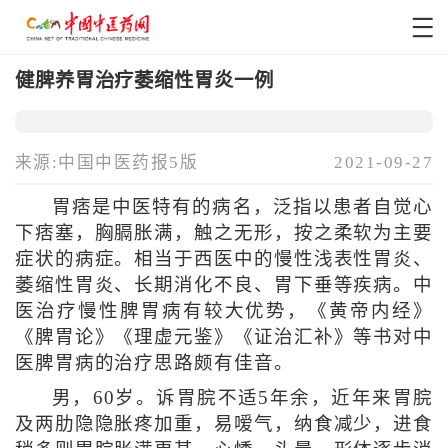
健脾养胃治疗萎缩性胃炎一例
来源:中国中医药报5版
2021-09-27
胃痞是中医特有的病名，泛指以患者自觉心
下痞塞，胸膈胀满，触之无形，按之柔软为主要
症状的病症。相当于西医中的慢性浅表性胃炎、
萎缩性胃炎、长期消化不良、胃下垂等疾病。中
医治疗慢性脾胃病有较大优势，《黄帝内经》
《脾胃论》《理虚元鉴》《证治汇补》等书对中
医脾胃病的治疗思路颇有佳音。
男，60岁。诉胃脘不适5年余，近年来胃脘
及两肋隐隐胀疼加重，易嗳气，纳食减少，进食