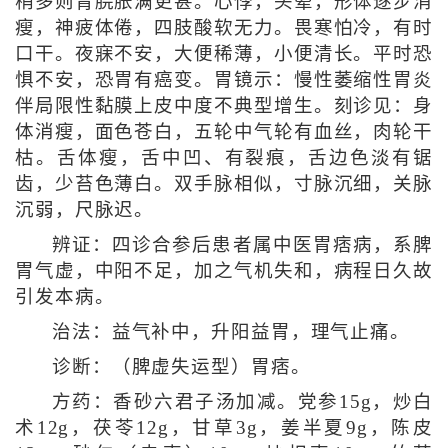
稍多则胃脘胀满更甚。心悸，头晕，形体逐步消
瘦，神疲体倦，四肢酸软无力。畏寒怕冷，有时
口干。夜寐不安，大便稀薄，小便清长。平时恐
惧不安，恐胃有癌变。胃镜示：慢性萎缩性胃炎
伴局限性黏膜上皮中度不典型增生。刻诊见：身
体消瘦，面色苍白，五轮中气轮有血丝，肉轮干
枯。舌体瘦，舌中凹、有裂痕，舌边色淡有锯
齿，少苔色薄白。双手脉相似，寸脉沉细，关脉
沉弱，尺脉迟。
辨证：四诊合参后患者属中医胃痞病，系脾
胃气虚，中阳不足，加之气机失和，病程日久故
引发本病。
治法：益气补中，升阳益胃，理气止痛。
诊断：（脾虚失运型）胃痞。
方药：香砂六君子汤加减。党参15g，炒白
术12g，茯苓12g，甘草3g，姜半夏9g，陈皮