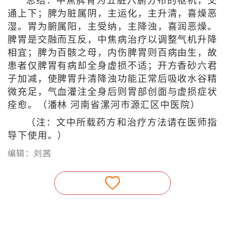
总结：中焦脾胃为五脏六腑分布的枢机，交
通上下；脾为脏属阴，主运化，主升清，喜燥恶
湿。胃为腑属阳，主受纳，主降浊，喜润恶燥。
脾胃是交融而互反，中焦病治疗以调整气机升降
相宜；脾为百骸之母，内伤脾胃则百病由生，故
患者仅脾胃有病却全身虚损不适；开方香砂六君
子加减，使脾胃升清降浊功能正常后吸收水谷精
微充足，气血灌注全身后则胃部创面与虚损症状
痊愈。（潘林 河南省漯河市源汇区中医院）
（注：文中所载药方和治疗方法请在医师指
导下使用。）
编辑：刘茜