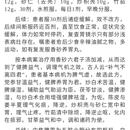
12g，砂仁（去壳）10g，炒枳壳10g，竹茹
12g。30剂，水煎服。每日1剂，早晚分服。
后续：患者服30剂后诸症缓解，效不改方，
后续间断服药近百剂，直至饮食正常，症状完全
缓解，体力如常时停药，复查胃镜示只有部分浅
表病灶存在。嘱患者愈后少食辛辣油腻之物，多
运动，如有复发服香砂养胃丸。
按本病案治疗用香砂六君子汤加减，从而达
到了健脾益气，调理气机之效。古人云“补气不
离四君”，患者基本病机为脾气虚，故选此方。
党参甘温益气，健脾养胃为君。炒白术苦温，健
脾燥湿，辅助益气助运为臣。茯苓甘淡，健脾渗
湿，与炒白术合用增强健脾祛湿，为佐。陈皮与
姜半夏理气化痰，降逆。炒枳壳与砂仁宽中和
胃，理气止疼。竹茹清中除烦，降逆止呕，化内
在痰邪。甘草益气和中，调和诸药为使。