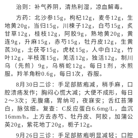
治则：补气养阴，清热利湿，凉血解毒。
方药：北沙参15g，枸杞12g，麦冬12g，生
地黄20g，当归15g，川楝子12g，白芍15g，炙
甘草12g，桂枝12g，阿胶9g，熟地黄20g，黄
连9g，升麻15g，赤芍15g，牡丹皮12g，生黄
芪30g，土茯苓15g，虎杖15g，人中白12g，竹
叶12g，半枝莲15g，羌活12g，独活12g，制川
乌（先煎）9g，乌梢蛇12g。每日1剂，水煎
服。羚羊角粉0.6g，每日1次，吞服。
8月30日二诊：手足部脓疱减，稍手麻，口
腔溃疡发作；胸闷心慌大减；大便不成形，每日
2～3次；无腹痛，胃纳可，夜寐安；舌红苔薄
白，脉弦细。复查：C反应蛋白6.6mg/L，血沉
16mm/h。上方去赤芍、牡丹皮、阿胶，加蒲公
英20g，紫花地丁20g，栀子12g。
9月26日三诊：手足部脓疱明显减轻；口腔