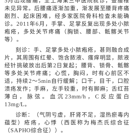
5月出现腰痛，至上海某三甲医院就诊，查腰椎
未见异常。后腰痛逐渐加重，渐发展至腰背疼痛
剧烈、起床困难，经多家医院骨科检查未能确
诊。2011年6月，手掌、足掌反复出现多处小脓
疱疮，多处关节疼痛（胸锁、腰部、骶髂关节
等）。
刻诊：手、足掌多处小脓疱疮，甚则融合成
片，其周围有红晕、饱含脓液、瘙痒明显，脓液
经针挑破放出后第2日复起；腰背、锁骨、骶髂
等多处关节疼痛；心慌，胸闷，时有心前区不
适，持续2～5min自行缓解；口干，目干，口腔
溃疡发作；手麻，左手较重，时有脚麻；舌红苔
薄白，脉弦。血沉23mm/h，C反应蛋白
13mg/L。
诊断：（气阴亏虚，肝肾不足，湿热瘀毒内
蕴型）疮疡，心悸（西医称为梅杰氏综合征
（SAPHO综合征））。