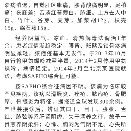
溃疡消退；自觉肝区胀痛，腰背酸痛明显，足稍
痛；夜寐差；舌淡红苔薄白，脉细。上方去人中
白、竹叶、谷芽、麦芽，加柴胡12g，枳壳
15g，络石藤15g。
经养阴益气、凉血、清热解毒法调治1年
余，患者症情渐趋稳定，腰背、骶髂及锁骨疼痛
明显减轻，脓疱疮基本无发作。于2013年10月
自行将甲氨蝶呤减至半量，2014年2月停用甲氨
蝶呤，病情稳定。2014年3月至北京某医院就
诊，考虑SAPHO综合征可能。
按SAPHO综合征病因不明。该病为临床较
罕见疾病，该病以滑膜炎、痤疮、脓疱疮、骨肥
厚、骨髓炎为特征，据报道全球发现300余例。
严世芸接诊后，辨证其口干、目干、胁胀、舌
红、脉弦等系肝肾阴虚、失于濡养之征，故予一
贯煎养阴柔肝；心悸、胸闷为气阴不足、心失所