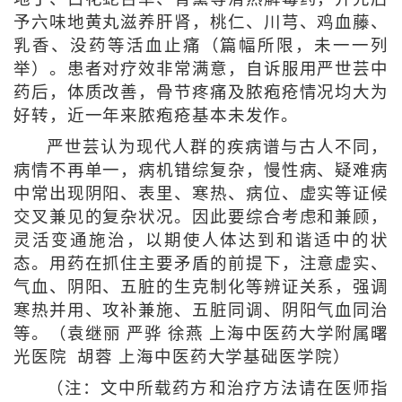
予六味地黄丸滋养肝肾，桃仁、川芎、鸡血藤、
乳香、没药等活血止痛（篇幅所限，未一一列
举）。患者对疗效非常满意，自诉服用严世芸中
药后，体质改善，骨节疼痛及脓疱疮情况均大为
好转，近一年来脓疱疮基本未发作。
严世芸认为现代人群的疾病谱与古人不同，
病情不再单一，病机错综复杂，慢性病、疑难病
中常出现阴阳、表里、寒热、病位、虚实等证候
交叉兼见的复杂状况。因此要综合考虑和兼顾，
灵活变通施治，以期使人体达到和谐适中的状
态。用药在抓住主要矛盾的前提下，注意虚实、
气血、阴阳、五脏的生克制化等辨证关系，强调
寒热并用、攻补兼施、五脏同调、阴阳气血同治
等。（袁继丽 严骅 徐燕 上海中医药大学附属曙
光医院 胡蓉 上海中医药大学基础医学院）
（注：文中所载药方和治疗方法请在医师指