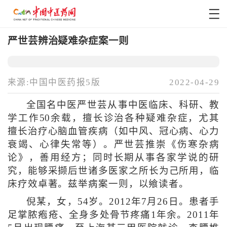
严世芸辨治疑难杂症案一则
来源:中国中医药报5版
2022-04-29
全国名中医严世芸从事中医临床、科研、教
学工作50余载，擅长诊治各种疑难杂症，尤其
擅长治疗心脑血管疾病（如中风、冠心病、心力
衰竭、心律失常等）。严世芸推崇《伤寒杂病
论》，善用经方；同时长期从事各家学说的研
究，能够采撷后世诸多医家之所长为己所用，临
床疗效卓著。兹举病案一则，以飨读者。
倪某，女，54岁。2012年7月26日。患者手
足掌脓疱疮、全身多处骨节疼痛1年余。2011年