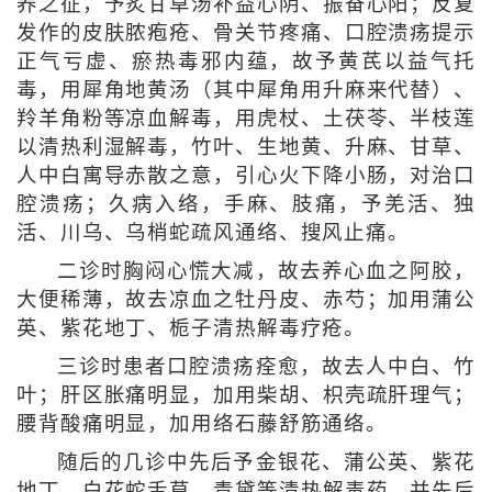
养之征，予炙甘草汤补益心阴、振奋心阳；反复
发作的皮肤脓疱疮、骨关节疼痛、口腔溃疡提示
正气亏虚、瘀热毒邪内蕴，故予黄芪以益气托
毒，用犀角地黄汤（其中犀角用升麻来代替）、
羚羊角粉等凉血解毒，用虎杖、土茯苓、半枝莲
以清热利湿解毒，竹叶、生地黄、升麻、甘草、
人中白寓导赤散之意，引心火下降小肠，对治口
腔溃疡；久病入络，手麻、肢痛，予羌活、独
活、川乌、乌梢蛇疏风通络、搜风止痛。
二诊时胸闷心慌大减，故去养心血之阿胶，
大便稀薄，故去凉血之牡丹皮、赤芍；加用蒲公
英、紫花地丁、栀子清热解毒疗疮。
三诊时患者口腔溃疡痊愈，故去人中白、竹
叶；肝区胀痛明显，加用柴胡、枳壳疏肝理气；
腰背酸痛明显，加用络石藤舒筋通络。
随后的几诊中先后予金银花、蒲公英、紫花
地丁、白花蛇舌草、青黛等清热解毒药，并先后