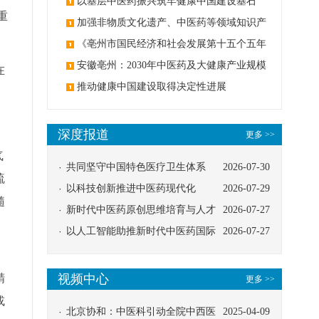
麻醉技术
以基层中医药振兴筑牢健康中国建设基石
重
加强非物质文化遗产、中医药等领域知识产
权保护
《亳州市国民经济和社会发展第十五个五年
规划纲要》印发
安徽亳州：2030年中医药及大健康产业规模
在
3000亿元
推动健康中国建设取得决定性进展
深度报道
更多 >>
气
共同坚守中国特色医疗卫生体系
2026-07-30
疏
以科技创新推进中医药现代化
2026-07-29
髓
新时代中医药原创思维培育与人才
2026-07-27
发展路径探索
以人工智能助推新时代中医药国际
2026-07-27
传播
精
视频中心
更多 >>
或
北京协和：中医科引动全院中西医
2025-04-09