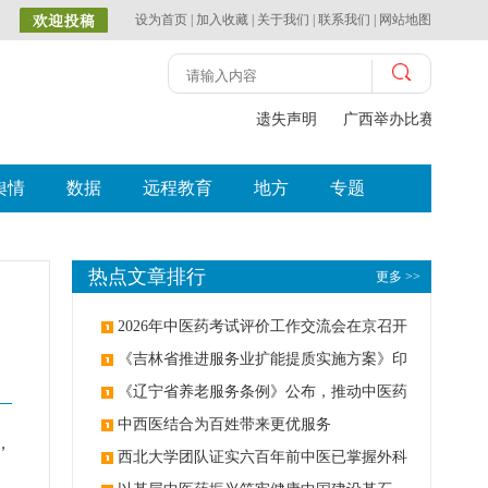
设为首页
|
加入收藏
|
关于我们
|
联系我们
|
网站地图
遗失声明
广西举办比赛探索中（
舆情
数据
远程教育
地方
专题
热点文章排行
更多 >>
2026年中医药考试评价工作交流会在京召开
《吉林省推进服务业扩能提质实施方案》印
发：创建中医类国家医学中心
《辽宁省养老服务条例》公布，推动中医药
与养老融合发展
中西医结合为百姓带来更优服务
，
西北大学团队证实六百年前中医已掌握外科
、