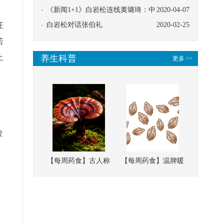
协同
《新闻1+1》白岩松连线黄璐琦：中
2020-04-07
证
医救治的临床效果
白岩松对话张伯礼
2020-02-25
若
止
养生科普
更多 >>
酸
【每周药食】古人称
【每周药食】温脾暖
它为“仙草”，滋补强
肾、固精缩尿，这味
壮、培本固元
南方本草的种子，药
，
食同源有讲究
，