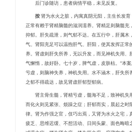
后门诊随访，患者病情平稳，未见反复。
按
肾为水火之脏，内寓真阴元阳，主生长发育
正常有赖于肾精脑髓的滋润濡养。肾精足则脑髓充
抑郁。肝失疏泄，则气郁不达。在五行中，肝属木
气、肾阳充足可以温煦肝气、肝阳，使其发挥正常
养。肾虚则肝失所养，无以升发，而见神机失用、肝
气懈惰，故好卧。七十岁，脾气虚，皮肤枯。”本
亏虚，则脑神失养，神机失用。水不涵木，肝失所
之郁不得疏达，故见肾虚肝郁型郁病。
肾主骨生髓，肾精亏虚，髓海不足，致神机失
而化火则见紧张、烦躁之症；肝郁而实，晨起之时阳
律。肾为作强之官，伎巧出焉，又肾为水火之宅，
疲乏、思维迟缓、不想活动、日间头蒙、面色晦暗