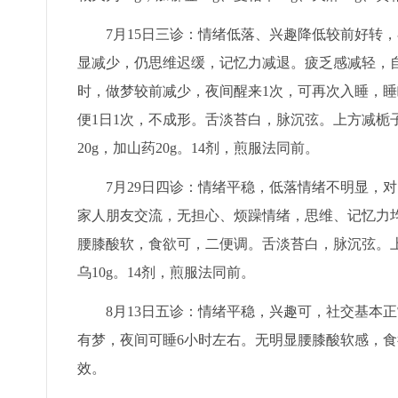
7月15日三诊：情绪低落、兴趣降低较前好转
显减少，仍思维迟缓，记忆力减退。疲乏感减轻，
时，做梦较前减少，夜间醒来1次，可再次入睡，睡
便1日1次，不成形。舌淡苔白，脉沉弦。上方减栀子
20g，加山药20g。14剂，煎服法同前。
7月29日四诊：情绪平稳，低落情绪不明显，
家人朋友交流，无担心、烦躁情绪，思维、记忆力
腰膝酸软，食欲可，二便调。舌淡苔白，脉沉弦。上
乌10g。14剂，煎服法同前。
8月13日五诊：情绪平稳，兴趣可，社交基本
有梦，夜间可睡6小时左右。无明显腰膝酸软感，食
效。