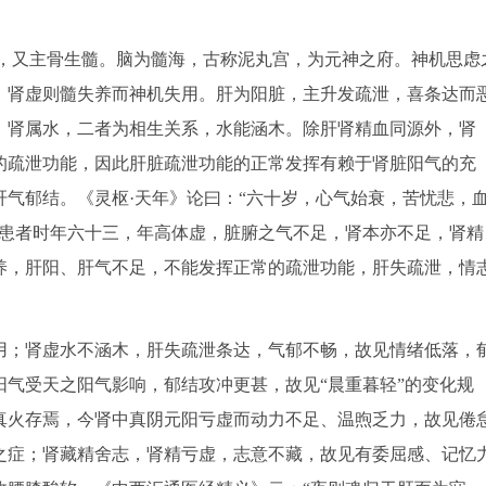
，又主骨生髓。脑为髓海，古称泥丸宫，为元神之府。神机思虑
，肾虚则髓失养而神机失用。肝为阳脏，主升发疏泄，喜条达而
，肾属水，二者为相生关系，水能涵木。除肝肾精血同源外，肾
的疏泄功能，因此肝脏疏泄功能的正常发挥有赖于肾脏阳气的充
气郁结。《灵枢·天年》论曰：“六十岁，心气始衰，苦忧悲，
案患者时年六十三，年高体虚，脏腑之气不足，肾本亦不足，肾精
养，肝阳、肝气不足，不能发挥正常的疏泄功能，肝失疏泄，情
用；肾虚水不涵木，肝失疏泄条达，气郁不畅，故见情绪低落，
气受天之阳气影响，郁结攻冲更甚，故见“晨重暮轻”的变化规
真火存焉，今肾中真阴元阳亏虚而动力不足、温煦乏力，故见倦
之症；肾藏精舍志，肾精亏虚，志意不藏，故见有委屈感、记忆