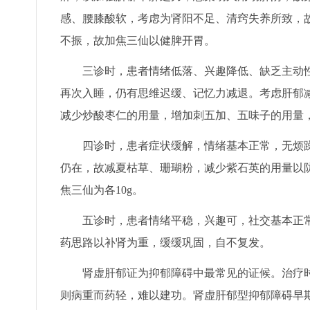
感、腰膝酸软，考虑为肾阳不足、清窍失养所致，故
不振，故加焦三仙以健脾开胃。
三诊时，患者情绪低落、兴趣降低、缺乏主动
再次入睡，仍有思维迟缓、记忆力减退。考虑肝郁
减少炒酸枣仁的用量，增加刺五加、五味子的用量
四诊时，患者症状缓解，情绪基本正常，无烦
仍在，故减夏枯草、珊瑚粉，减少紫石英的用量以
焦三仙为各10g。
五诊时，患者情绪平稳，兴趣可，社交基本正
药思路以补肾为重，缓缓巩固，自不复发。
肾虚肝郁证为抑郁障碍中最常见的证候。治疗
则病重而药轻，难以建功。肾虚肝郁型抑郁障碍早