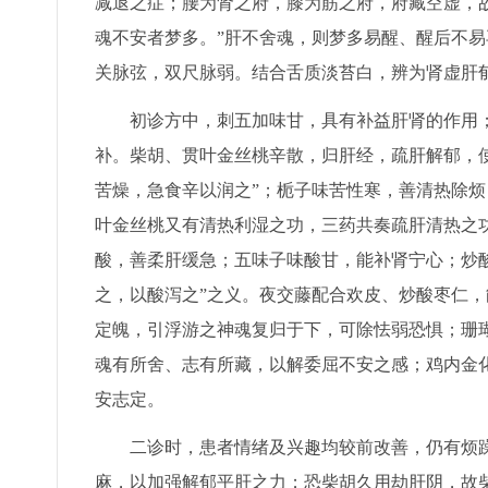
减退之症；腰为肾之府，膝为筋之府，府藏空虚，
魂不安者梦多。”肝不舍魂，则梦多易醒、醒后不
关脉弦，双尺脉弱。结合舌质淡苔白，辨为肾虚肝
初诊方中，刺五加味甘，具有补益肝肾的作用
补。柴胡、贯叶金丝桃辛散，归肝经，疏肝解郁，使
苦燥，急食辛以润之”；栀子味苦性寒，善清热除烦
叶金丝桃又有清热利湿之功，三药共奏疏肝清热之
酸，善柔肝缓急；五味子味酸甘，能补肾宁心；炒
之，以酸泻之”之义。夜交藤配合欢皮、炒酸枣仁
定魄，引浮游之神魂复归于下，可除怯弱恐惧；珊
魂有所舍、志有所藏，以解委屈不安之感；鸡内金
安志定。
二诊时，患者情绪及兴趣均较前改善，仍有烦
麻，以加强解郁平肝之力；恐柴胡久用劫肝阴，故