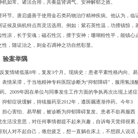
神机如常。诸法合用，共奏益肾调气、安神解郁之效。
要环节。唐启盛善于使用金石类药物治疗精神疾病。他认为，临
据证候及病机特点而灵活选用。例如：紫石英性温，功擅镇惊，
齿性凉，长于安魂；磁石性沉，擅于安神；珊瑚粉性平，能镇心
之性，随证治之，则金石调神之功自然彰显。
验案举隅
主诉：反复情绪低落8年，复发3个月。现病史：患者平素性格内向、易
怒、表情呆滞，于当地精神专科医院诊断为“抑郁障碍”，服用氢溴
药。2009年因在单位与同事发生工作方面的争执再次出现上述症
抑郁症状缓解，持续服药至2012年，遵医嘱逐渐停药。今年3
、担心害怕、易早醒，被诊断为抑郁障碍复发。患者不欲再服西
觉生活没意思，对任何事情都提不起来兴趣，自诉每天觉得很累
得别人对不起自己，倦怠疲乏，想一直躺在床上，不想跟人说话