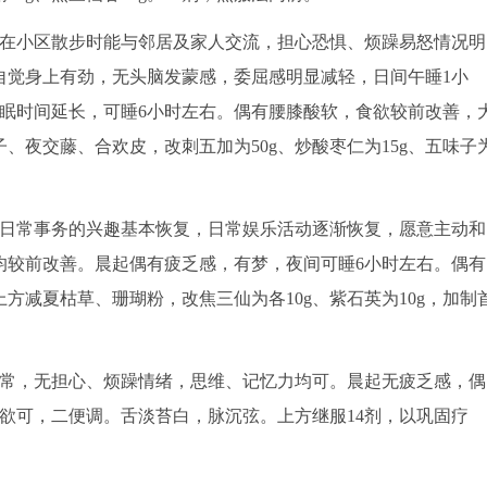
，在小区散步时能与邻居及家人交流，担心恐惧、烦躁易怒情况明
自觉身上有劲，无头脑发蒙感，委屈感明显减轻，日间午睡1小
眠时间延长，可睡6小时左右。偶有腰膝酸软，食欲较前改善，
、夜交藤、合欢皮，改刺五加为50g、炒酸枣仁为15g、五味子
对日常事务的兴趣基本恢复，日常娱乐活动逐渐恢复，愿意主动和
均较前改善。晨起偶有疲乏感，有梦，夜间可睡6小时左右。偶有
方减夏枯草、珊瑚粉，改焦三仙为各10g、紫石英为10g，加制
正常，无担心、烦躁情绪，思维、记忆力均可。晨起无疲乏感，偶
欲可，二便调。舌淡苔白，脉沉弦。上方继服14剂，以巩固疗