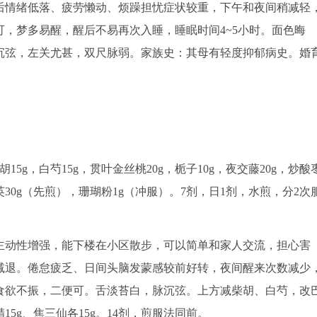
后情绪低落、疲劳懒动、烦躁担忧症状较重，下午和夜间稍减轻
，梦多易醒，醒后不易再次入睡，睡眠时间4~5小时。面色晦
沉弦，左关尤甚，双尺脉弱。家族史：其母有轻度抑郁病史。婚
胡15g，白芍15g，贯叶金丝桃20g，栀子10g，夜交藤20g，炒酸
紫石英30g（先煎），珊瑚粉1g（冲服）。7剂，日1剂，水煎，分2次
，主动性增强，能下楼在小区散步，可以简单和家人交流，担心害
减退。倦怠疲乏、日间头脑发蒙感较前好转，夜间醒来次数减少
食欲不振，二便可。舌淡苔白，脉沉弦。上方减柴胡、白芍，改
精15g、焦三仙各15g。14剂，煎服法同前。