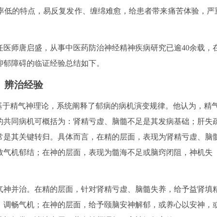
率低的特点，易反复发作、缠绵难愈，给患者带来痛苦体验，严
任医师唐启盛，从事中医药防治神经精神疾病研究已逾40余载，
抑郁障碍的临证经验总结如下。
辨治经验
基于精气神理论，系统阐释了郁病的病机演变规律。他认为，精
的共同病机可概括为：肾精亏虚、脑髓不足是其发病基础；肝失
常是其关键转归。具体而言，在精的层面，表现为肾精亏虚、脑
致气机郁结；在神的层面，表现为髓海不足或脑窍闭阻，神机失
气神并治。在精的层面，针对肾精亏虚、脑髓失养，给予益肾填
、调畅气机；在神的层面，给予颐脑安神解郁，或养心以安神，