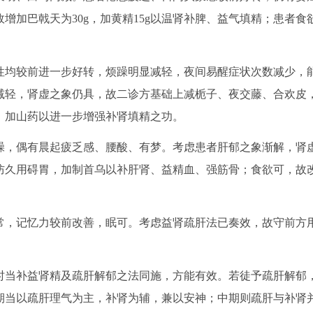
增加巴戟天为30g，加黄精15g以温肾补脾、益气填精；患者食
性均较前进一步好转，烦躁明显减轻，夜间易醒症状次数减少，
减轻，肾虚之象仍具，故二诊方基础上减栀子、夜交藤、合欢皮
，加山药以进一步增强补肾填精之功。
躁，偶有晨起疲乏感、腰酸、有梦。考虑患者肝郁之象渐解，肾
防久用碍胃，加制首乌以补肝肾、益精血、强筋骨；食欲可，故
常，记忆力较前改善，眠可。考虑益肾疏肝法已奏效，故守前方
时当补益肾精及疏肝解郁之法同施，方能有效。若徒予疏肝解郁
期当以疏肝理气为主，补肾为辅，兼以安神；中期则疏肝与补肾