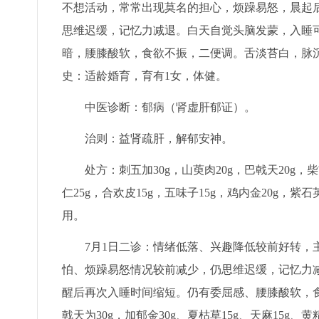
不想活动，常常出现莫名的担心，烦躁易怒，晨起
思维迟缓，记忆力减退。白天自觉头脑发蒙，入睡可
暗，腰膝酸软，食欲不振，二便调。舌淡苔白，脉
史：适龄婚育，育有1女，体健。
中医诊断：郁病（肾虚肝郁证）。
治则：益肾疏肝，解郁安神。
处方：刺五加30g，山萸肉20g，巴戟天20g，柴
仁25g，合欢皮15g，五味子15g，鸡内金20g，
用。
7月1日二诊：情绪低落、兴趣降低较前好转
怕、烦躁易怒情况较前减少，仍思维迟缓，记忆力
醒后再次入睡时间缩短。仍有委屈感、腰膝酸软，
戟天为30g，加郁金30g、夏枯草15g、天麻15g、黄