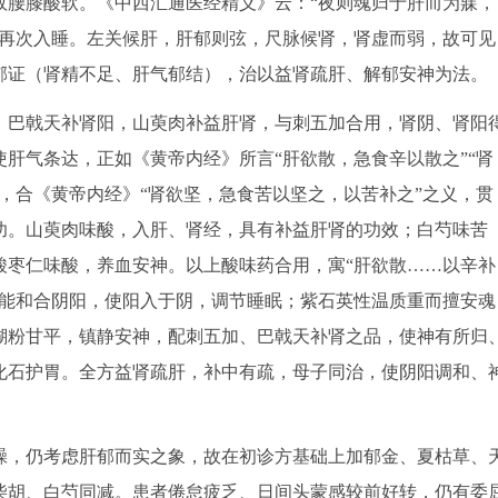
故腰膝酸软。《中西汇通医经精义》云：“夜则魂归于肝而为寐，
易再次入睡。左关候肝，肝郁则弦，尺脉候肾，肾虚而弱，故可见
郁证（肾精不足、肝气郁结），治以益肾疏肝、解郁安神为法。
；巴戟天补肾阳，山萸肉补益肝肾，与刺五加合用，肾阴、肾阳
肝气条达，正如《黄帝内经》所言“肝欲散，急食辛以散之”“肾
，合《黄帝内经》“肾欲坚，急食苦以坚之，以苦补之”之义，贯
功。山萸肉味酸，入肝、肾经，具有补益肝肾的功效；白芍味苦
酸枣仁味酸，养血安神。以上酸味药合用，寓“肝欲散……以辛补
，能和合阴阳，使阳入于阴，调节睡眠；紫石英性温质重而擅安魂
瑚粉甘平，镇静安神，配刺五加、巴戟天补肾之品，使神有所归
化石护胃。全方益肾疏肝，补中有疏，母子同治，使阴阳调和、
躁，仍考虑肝郁而实之象，故在初诊方基础上加郁金、夏枯草、
柴胡、白芍同减。患者倦怠疲乏、日间头蒙感较前好转，仍有委