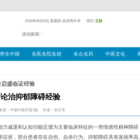
2026年08月6日 星期四
农历丙午年 明日
立秋
滚动新闻：
养生中国
名医名院名校
名企名药
中医文化
唐启盛临证经验
神论治抑郁障碍经验
来源：中国中医药报5版
作者：孙文军
能力减退和认知功能迟缓为主要临床特征的一类情感性精神障碍
等症状，部分患者存在自伤、自杀行为。抑郁障碍具有发病率高