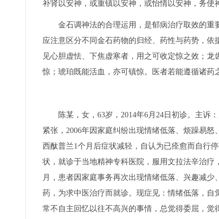
补肾以安神，或重镇以安神，或怡情以安神，务使
金石调神法的合理运用，是郁病治疗取效的重
应注意区分不同金石药物的归经、药性与药势，依
见心胆虚怯、下焦虚寒者，用之可收定惊之效；龙
惊；琥珀既能活血，亦可镇惊。医者若能遵循诸药
陈某，女，63岁，2014年6月24日初诊。
紧张，2006年因家庭纠纷出现情绪低落、烦躁易
西酞普兰1个月后症状减轻，自认为已痊愈而自行停
状，就诊于当地精神专科医院，服用文拉法辛治疗，
月，患者因家庭事务再次出现情绪低落、兴趣减少
药，为求中医治疗而就诊。现症见：情绪低落，自
常不自主回忆以往不高兴的事情，总觉得委屈，觉