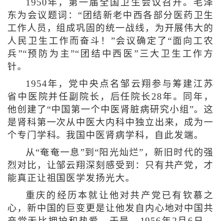
1950年，第一届全国卫生会议召开。毛泽
东为会议题词：“团结新老中西各部分医药卫生
工作人员，组成巩固的统一战线，为开展伟大的
人民卫生工作而奋斗！”会议确定了“面向工农
兵”“预防为主”“团结中西医”三大卫生工作方
针。
1954年，党中央点名邹云翔参与筹建江苏
省中医院并任副院长，后任院长28年。同年，
他创建了“中国第一个中医肾脏病研究小组”。这
是肾科第一次从中医大内科中独立出来，成为一
个专门学科。我国中医肾病学科，自此发端。
从“奄奄一息”到“阳光灿烂”，新旧时代的强
烈对比，让邹云翔深刻感受到：只有共产党，才
能真正让祖国医学发扬光大。
重庆的经历本就让他对共产党已有钦慕之
心，新中国的巨变更是让他发自内心地对中国共
产党无比拥护和热爱。于是，1956年2月6日，