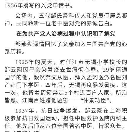
1956年撰写的入党申请书。
会场内，五代邹氏肾科传人和党员们屏息凝
神，共同聆听一位老中医对党的赤诚告白。
在为共产党人治病过程中认识和了解党
邹燕勤深情回忆了父亲加入中国共产党的心
路历程。
1925年的夏天，时任江苏无锡小学校长的
邹云翔因母亲染暑疫去世痛彻心扉。29岁精通
国学的他，毅然弃文从医，拜入孟河医派名医刘
莲荪门下学医。四年后，无锡再度暴发暑疫。这
一次，他背着药箱奔走5个村近百户人家，所治
皆愈。江南百姓赠他匾额——“仲景功臣”。
1937年，抗日战争爆发。邹云翔在上海积
极参加抗日救国运动，担任中医救护医院内科主
任。他先后师从八位全国著名中医，博采众长，