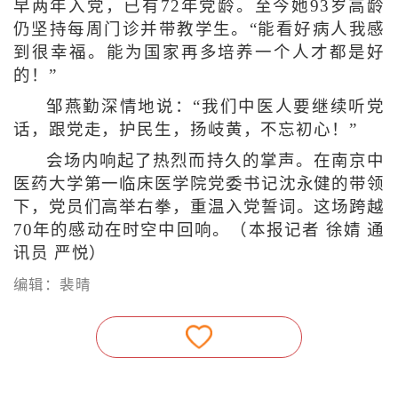
早两年入党，已有72年党龄。至今她93岁高龄
仍坚持每周门诊并带教学生。“能看好病人我感
到很幸福。能为国家再多培养一个人才都是好
的！”
邹燕勤深情地说：“我们中医人要继续听党
话，跟党走，护民生，扬岐黄，不忘初心！”
会场内响起了热烈而持久的掌声。在南京中
医药大学第一临床医学院党委书记沈永健的带领
下，党员们高举右拳，重温入党誓词。这场跨越
70年的感动在时空中回响。（本报记者 徐婧 通
讯员 严悦）
编辑：裴晴