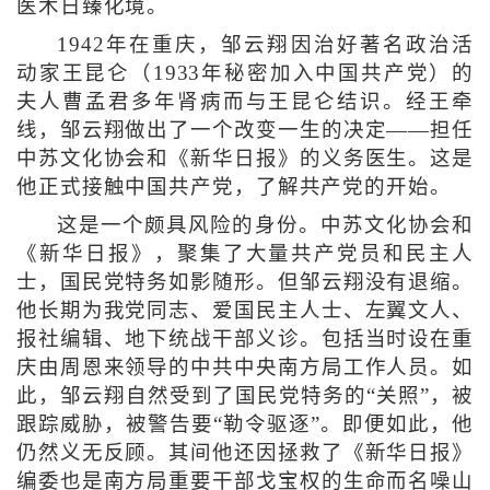
医术日臻化境。
1942年在重庆，邹云翔因治好著名政治活
动家王昆仑（1933年秘密加入中国共产党）的
夫人曹孟君多年肾病而与王昆仑结识。经王牵
线，邹云翔做出了一个改变一生的决定——担任
中苏文化协会和《新华日报》的义务医生。这是
他正式接触中国共产党，了解共产党的开始。
这是一个颇具风险的身份。中苏文化协会和
《新华日报》，聚集了大量共产党员和民主人
士，国民党特务如影随形。但邹云翔没有退缩。
他长期为我党同志、爱国民主人士、左翼文人、
报社编辑、地下统战干部义诊。包括当时设在重
庆由周恩来领导的中共中央南方局工作人员。如
此，邹云翔自然受到了国民党特务的“关照”，被
跟踪威胁，被警告要“勒令驱逐”。即便如此，他
仍然义无反顾。其间他还因拯救了《新华日报》
编委也是南方局重要干部戈宝权的生命而名噪山