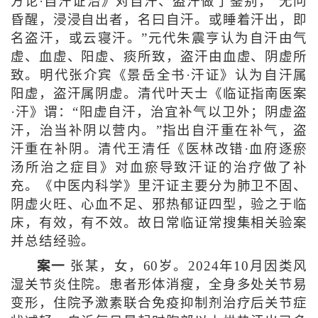
方论·自汗证治》对自汗、盗汗做了鉴别，“无问
昏醒，浸浸自出者，名曰自汗。或睡着汗出，即
名盗汗，或云寝汗。”元代朱震亨认为自汗由气
虚、血虚、阳虚、痰所致，盗汗由血虚、阴虚所
致。明代张介宾《景岳全书·汗证》认为自汗属
阳虚，盗汗属阴虚。清代叶天士《临证指南医案
·汗》谓：“阳虚自汗，治宜补气以卫外；阴虚盗
汗，治当补阴以营内。”指出自汗重在补气，盗
汗重在补阴。清代王清任《医林改错·血府逐瘀
汤所治之症目》对血瘀导致汗证的治疗做了补
充。《中医内科学》里汗证主要分为肺卫不固、
阴虚火旺、心血不足、邪热郁证四型，验之于临
床，有效，有不效。故日常临证常搜集相关验案
并总结经验。
案一
张某，女，60岁。2024年10月因类风
湿关节炎住院。患者形体消瘦，全身多处关节易
变形，住院予激素联合免疫抑制剂治疗后关节症