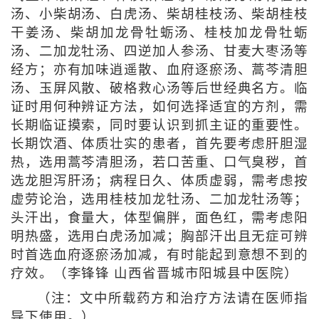
汤、小柴胡汤、白虎汤、柴胡桂枝汤、柴胡桂枝
干姜汤、柴胡加龙骨牡蛎汤、桂枝加龙骨牡蛎
汤、二加龙牡汤、四逆加人参汤、甘麦大枣汤等
经方；亦有加味逍遥散、血府逐瘀汤、蒿芩清胆
汤、玉屏风散、破格救心汤等后世经典名方。临
证时用何种辨证方法，如何选择适宜的方剂，需
长期临证摸索，同时要认识到抓主证的重要性。
长期饮酒、体质壮实的患者，首先要考虑肝胆湿
热，选用蒿芩清胆汤，若口苦重、口气臭秽，首
选龙胆泻肝汤；病程日久、体质虚弱，需考虑按
虚劳论治，选用桂枝加龙牡汤、二加龙牡汤等；
头汗出，食量大，体型偏胖，面色红，需考虑阳
明热盛，选用白虎汤加减；胸部汗出且无症可辨
时首选血府逐瘀汤加减，有时能起到意想不到的
疗效。（李锋锋 山西省晋城市阳城县中医院）
（注：文中所载药方和治疗方法请在医师指
导下使用。）