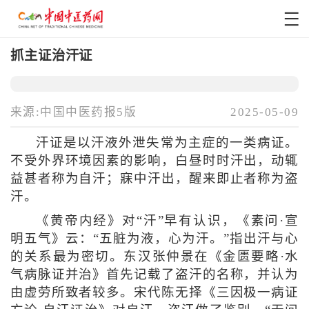
抓主证治汗证
来源:中国中医药报5版
2025-05-09
汗证是以汗液外泄失常为主症的一类病证。
不受外界环境因素的影响，白昼时时汗出，动辄
益甚者称为自汗；寐中汗出，醒来即止者称为盗
汗。
《黄帝内经》对“汗”早有认识，《素问·宣
明五气》云：“五脏为液，心为汗。”指出汗与心
的关系最为密切。东汉张仲景在《金匮要略·水
气病脉证并治》首先记载了盗汗的名称，并认为
由虚劳所致者较多。宋代陈无择《三因极一病证