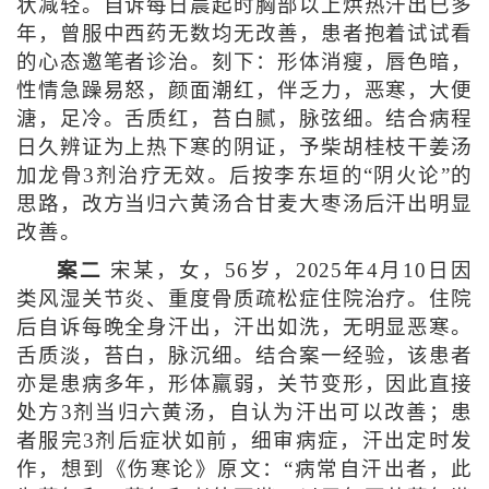
状减轻。自诉每日晨起时胸部以上烘热汗出已多
年，曾服中西药无数均无改善，患者抱着试试看
的心态邀笔者诊治。刻下：形体消瘦，唇色暗，
性情急躁易怒，颜面潮红，伴乏力，恶寒，大便
溏，足冷。舌质红，苔白腻，脉弦细。结合病程
日久辨证为上热下寒的阴证，予柴胡桂枝干姜汤
加龙骨3剂治疗无效。后按李东垣的“阴火论”的
思路，改方当归六黄汤合甘麦大枣汤后汗出明显
改善。
案二
宋某，女，56岁，2025年4月10日因
类风湿关节炎、重度骨质疏松症住院治疗。住院
后自诉每晚全身汗出，汗出如洗，无明显恶寒。
舌质淡，苔白，脉沉细。结合案一经验，该患者
亦是患病多年，形体羸弱，关节变形，因此直接
处方3剂当归六黄汤，自认为汗出可以改善；患
者服完3剂后症状如前，细审病症，汗出定时发
作，想到《伤寒论》原文：“病常自汗出者，此