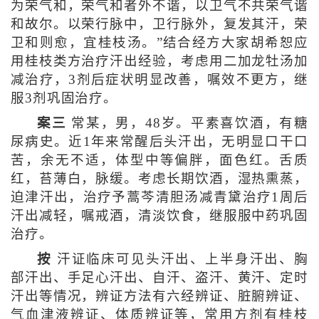
为荣气和，荣气和者外不谐，以卫气不共荣气谐
和故尔。以荣行脉中，卫行脉外，复发其汗，荣
卫和则愈，宜桂枝汤。”结合经方大家胡希恕应
用桂枝类方治疗汗出经验，考虑用二加龙牡汤加
减治疗，3剂后症状明显改善，嘱效不更方，继
服3剂巩固治疗。
案三
常某，男，48岁。平素喜饮酒，有糖
尿病史。近1年来常醒后头汗出，无明显口干口
苦，余无不适，体型中等偏胖，面色红。舌质
红，苔薄白，脉缓。考虑长期饮酒，湿热熏蒸，
迫津汗出，治疗予蒿芩清胆汤减青黛治疗1周后
汗出减轻，嘱戒酒，清淡饮食，继服服中药巩固
治疗。
按
汗证临床可见头汗出、上半身汗出、胸
部汗出、手足心汗出、自汗、盗汗、黄汗、定时
汗出等情况，辨证方法有六经辨证、脏腑辨证、
气血津液辨证、体质辨证等，常用方剂有桂枝