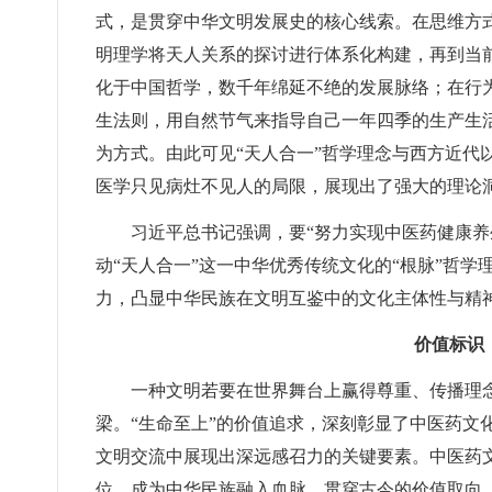
式，是贯穿中华文明发展史的核心线索。在思维方式
明理学将天人关系的探讨进行体系化构建，再到当前
化于中国哲学，数千年绵延不绝的发展脉络；在行为
生法则，用自然节气来指导自己一年四季的生产生活
为方式。由此可见“天人合一”哲学理念与西方近代
医学只见病灶不见人的局限，展现出了强大的理论
习近平总书记强调，要“努力实现中医药健康养
动“天人合一”这一中华优秀传统文化的“根脉”哲学
力，凸显中华民族在文明互鉴中的文化主体性与精
价值标识
一种文明若要在世界舞台上赢得尊重、传播理
梁。“生命至上”的价值追求，深刻彰显了中医药文
文明交流中展现出深远感召力的关键要素。中医药
位，成为中华民族融入血脉、贯穿古今的价值取向。