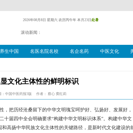
2026年08月8日 星期六
农历丙午年 本月23日
处暑
滚动新闻：
养生中国
名医名院名校
名企名药
中医文化
彰显文化主体性的鲜明标识
源：中国中医药报3版
作者： 蔡心 窦红莉
体性，把历经沧桑留下的中华文明瑰宝呵护好、弘扬好、发展好，
二十届四中全会明确要求“构建中华文明标识体系”。构建中华文
固和高扬中华民族文化主体性的关键路径，是新时代文化建设的