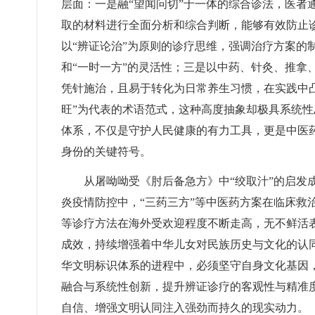
层面：一是融“望闻问切”于一体的综合诊法，医者
取的材料进行全面分析和综合判断，能够有效防止
以“辨证论治”为原则的诊疗思维，强调治疗方案的
和“一时一方”的灵活性；三是以中药、针灸、推拿
凭针施治，且易于转化为日常养生习惯，在实践中凸显
旺”为代表的术语范式，这种高度抽象却极具系统性
体系，不仅是守护人民健康的有力工具，更是中医
身份的关键符号。
从屠呦呦受《肘后备急方》中“绞取汁”的启发
炎疫情防控中，“三药三方”等中医药方案在临床救
等诊疗方法在海外受欢迎程度不断走高，无不鲜活表
成效，持续增强着中华儿女对民族历史与文化的认
华文明标识体系的进程中，必须坚守自身文化基因，
融合与系统性创新，提升辨证诊疗的客观性与精准
自信、增强文明认同注入强劲而持久的现实动力。（