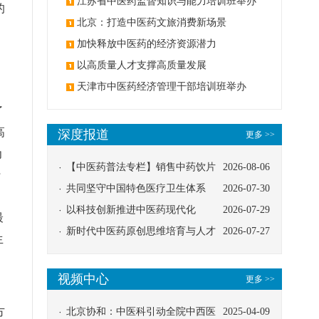
办
江苏省中医药监督知识与能力培训班举办
的
北京：打造中医药文旅消费新场景
加快释放中医药的经济资源潜力
以高质量人才支撑高质量发展
天津市中医药经济管理干部培训班举办
、
了
高
深度报道
更多 >>
为
【中医药普法专栏】销售中药饮片
2026-08-06
行
应告知煎服方法及注意事项
共同坚守中国特色医疗卫生体系
2026-07-30
，
以科技创新推进中医药现代化
2026-07-29
最
新时代中医药原创思维培育与人才
2026-07-27
生
发展路径探索
视频中心
更多 >>
方
北京协和：中医科引动全院中西医
2025-04-09