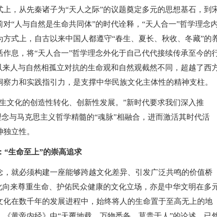
上，从先秦诸子为“天人之际”的议题奠定多元的思想基石，到
对“人与自然是生命共同体”的时代诠释，“天人合一”哲学理念
方式上，自古以来中国人都遵守“春生、夏长、秋收、冬藏”的
作息，将“天人合一”哲学理念外化于自己代代接续传承至今的
以来人与自然相孤立对抗的生命观和自然观截然不同，超越了西
洞察力和实践指引力，是支撑中华民族文化主体性的精神支柱。
生文化的创造性转化、创新性发展。”新时代要求我们深入推
理念与马克思主义哲学精髓的“魂脉”相融合，进而激活其时代活
神独立性。
：“生命至上”的崇高追求
念，就必须构建一座能够跨越文化差异、引发广泛共鸣的价值桥
化向来尊重生命、护佑民众健康的文化立场，亦是中华文明在多
文化在数千年的发展进程中，始终将人的生命置于至高无上的地
《黄帝内经》中“天覆地载，万物悉备，莫贵于人”的论述，已