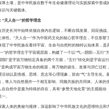
深厚土壤，是中华民族在数千年生命健康理论与实践探索中形成
标识与关键载体。
：“天人合一”的哲学理念
在历史长河中始终依循自身内在逻辑，不断自我发展、回应挑战
体性。“天人合一”作为中医药文化的核心哲学理念，不仅形塑
体现了中华民族在看待宇宙、生命与自然时的独特认知体系，是
一”的哲学理念于宇宙观层面，构建了一个以“气—阴阳—五行”
阴阳”是宇宙万物恒定具备的两个方面，“五行”转化则是宇宙运
”是构成宇宙万物生命的根源，将万物的诞生、发展与消亡过程
活动以及情感、思维、意志等心理现象，皆由“气”主导生化。
点，将人与自然视作一个相互影响、同频共振的共同体。人体的
在自然中是最为特殊的存在，具有“参赞天地化育”的主观能动
统一。
探索人体的奥秘与规律，深远影响了中华民族文化的思维特点和