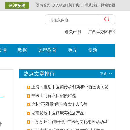
设为首页
|
加入收藏
|
关于我们
|
联系我们
|
网站地图
遗失声明
广西举办比赛探索中（
舆情
数据
远程教育
地方
专题
热点文章排行
更多 >>
上海：推动中医药传承创新和中西医协同发
展
中医上门解六日宿便难题
这杯“不限量”的乌梅饮沁人心脾
湖南发展中医药康养旅居产品
江苏苏州“百市千县”中医药文化惠民活动举
前