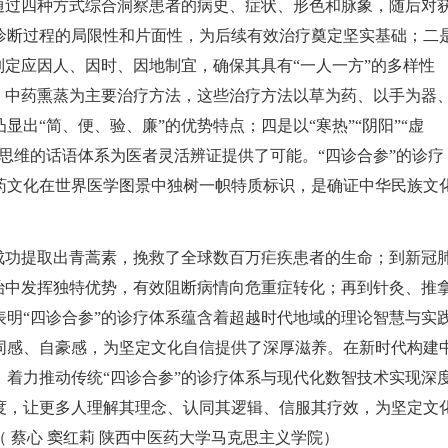
通过四种方式综合洞察患者的病史、症状、形色和脉象，随后对
诊断过程的局限性和片面性，为后续有效治疗奠定坚实基础；二
制定应因人、因时、因地制宜，确保其具有“一人一方”的多样性
、中药熏蒸为主要治疗方法，这些治疗方法以草为药、以手为器
出“简、便、验、廉”的优势特点；四是以“寒热”“阴阳”“虚
思维的话语体系为医者灵活辨证提供了可能。“四诊合参”的诊疗
药文化在世界医学图景中独树一帜特质标识，是确证中华民族文
成功提取出青蒿素，挽救了全球数百万疟疾患者的生命；到新冠
治中发挥独特优势，有效阻断病情向危重症转化；再到针灸、推
明“四诊合参”的诊疗体系蕴含着超越时代地域的理论智慧与实
同感、自豪感，为坚定文化自信提供了深厚滋养。在新时代构建
着力推动传统“四诊合参”的诊疗体系与现代化数智技术实现深
度，让更多人理解其理念、认同其逻辑、信服其疗效，为坚定文
 蔡心 窦红莉 陕西中医药大学马克思主义学院）