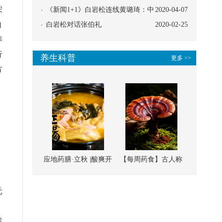
宋
协同
《新闻1+1》白岩松连线黄璐琦：中
2020-04-07
内
医救治的临床效果
白岩松对话张伯礼
2020-02-25
养
行
养生科普
更多 >>
方
应地药膳·立秋 |酸爽开
【每周药食】古人称
胃，一口入魂！喝下
它为“仙草”，滋补强
这碗汤，滋阴润燥、
壮、培本固元
元
清热降火
然