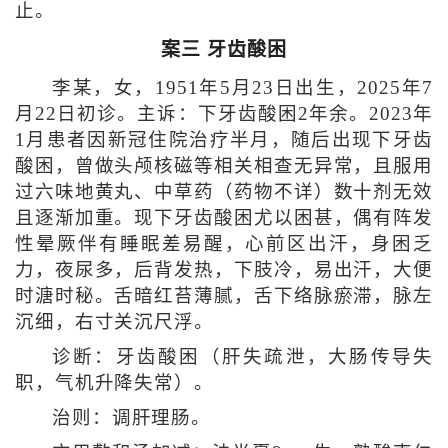
止。
案三 牙齿酸困
李某，女，1951年5月23日出生，2025年7
月22日初诊。主诉：下牙齿酸困2年余。2023年
1月患者因新冠住院治疗半月，随后出现下牙齿
酸困，曾做头颅核磁等相关相查无异常，且服用
过六味地黄丸、中草药（药物不详）数十剂无效
且逐渐加重。现下牙齿酸困尤以困甚，偶有阵发
性晕厥伴有睡眠差易醒，心前区出汗，身困乏
力，夜尿多，后背发热，下肢冷，易出汗，大便
时溏时秘。舌暗红苔薄腻，舌下络脉瘀滞，脉左
沉细，右寸关沉尺浮。
诊断：牙齿酸困（肝失疏泄，大肠传导失
职，气机升降失常）。
治则：调肝理肠。