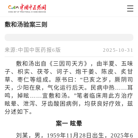
敷和汤验案三则
来源:中国中医药报6版
2025-10-31
敷和汤出自《三因司天方》，由半夏、五味
子、枳实、茯苓、诃子、炮干姜、陈皮、炙甘
草、枣仁等组成。原书曰：“巳亥之岁，厥阴司
天，少阳在泉，气化运行后天。民病中热……耳
鸣，掉眩……宜敷和汤。”笔者临床用此方治疗
眩晕、泄泻、牙齿酸困病例，均获良好疗效，兹
分述如下。
案一 眩晕
刘某，男，1959年11月28日出生，2025年6