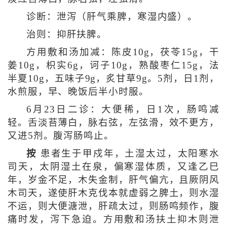
诊断：泄泻（肝气乘脾，寒湿内盛）。
治则：抑肝扶脾。
方用敷和汤加减：陈皮10g，茯苓15g，干
姜10g，枳实6g，诃子10g，熟酸枣仁15g，法
半夏10g，五味子9g，炙甘草9g。5剂，日1剂，
水煎服，早、晚饭后半小时服。
6月23日二诊：大便稀，日1次，肠鸣减
轻。舌淡苔薄白，脉右弦，左弦滑，效不更方，
又进5剂。腹泻肠鸣止。
按
患者生于甲戍年，土湿太过，太阳寒水
司天，太阴湿土在泉，偏寒湿体质，又逢乙巳
年，岁金不足，木失金制，肝气偏亢，且厥阴风
木司天，遂使肝木克伐本就虚弱之脾土，则水湿
不运，则大便溏泄，肝疏太过，则肠鸣频作，腹
痛时发，泻下急迫。方用敷和汤扶土抑木则泄