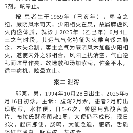
5剂。眩晕止。
按
患者生于1959年（己亥年），卑监之
纪，厥阴风木司天，少阳相火在泉，故属脾虚风
火内盛体质，就诊于2025年（乙巳年）6月4日
三之气时段，其运气气化特征为火乘自馁之肺
金，木失金制，客主之气为厥阴风木加临少阳相
火，遂使内外之邪相合，风阳上扰清空，气血逆
乱而眩晕作矣。故选敷和汤加紫菀，佐金平木，
适中病机，眩晕立止。
案二 泄泻
邬某，男，1994年10月28日出生，2025年6
月16日初诊。主诉：腹泻2月余。患者2月前出
现腹泻，水样便，日5~6次，曾服用乳酸菌素
片、布拉氏酵母菌散2周，大便仍不成形，现日
3次，起床即便，肠鸣，大便急迫，腹痛。舌质
淡红苔薄白，脉右弦，左弦滑。