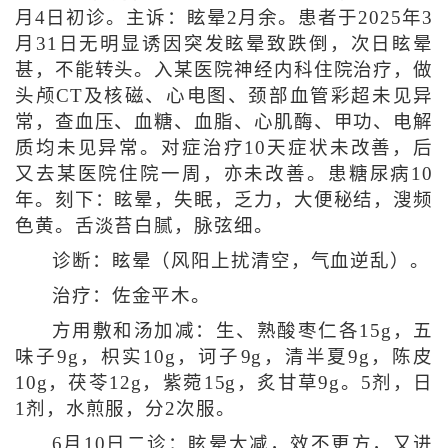
月4日初诊。主诉：眩晕2月余。患者于2025年3
月31日无明显诱因突发眩晕致跌倒，次日眩晕
甚，不能转头。入某医院神经内科住院治疗，做
头颅CT及核磁、心电图、颈部血管彩超未见异
常，查血压、血糖、血脂、心肌酶、甲功、电解
质均未见异常。对症治疗10天症状未改善，后
又去某医院住院一周，亦未改善。患糖尿病10
年。刻下：眩晕，失眠，乏力，大便秘结，溲频
色黄。舌淡苔白腻，脉弦细。
诊断：眩晕（风阳上扰清空，气血逆乱）。
治疗：佐金平木。
方用敷和汤加减：生、熟酸枣仁各15g，五
味子9g，枳实10g，诃子9g，清半夏9g，陈皮
10g，茯苓12g，紫菀15g，炙甘草9g。5剂，日
1剂，水煎服，分2次服。
6月10日二诊：眩晕大减，效不更方，又进