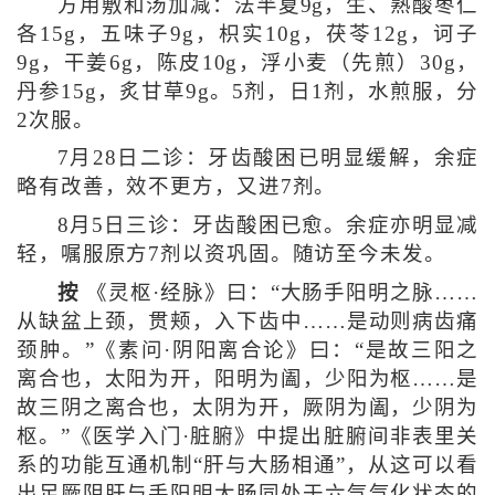
方用敷和汤加减：法半夏9g，生、熟酸枣仁
各15g，五味子9g，枳实10g，茯苓12g，诃子
9g，干姜6g，陈皮10g，浮小麦（先煎）30g，
丹参15g，炙甘草9g。5剂，日1剂，水煎服，分
2次服。
7月28日二诊：牙齿酸困已明显缓解，余症
略有改善，效不更方，又进7剂。
8月5日三诊：牙齿酸困已愈。余症亦明显减
轻，嘱服原方7剂以资巩固。随访至今未发。
按
《灵枢·经脉》曰：“大肠手阳明之脉……
从缺盆上颈，贯颊，入下齿中……是动则病齿痛
颈肿。”《素问·阴阳离合论》曰：“是故三阳之
离合也，太阳为开，阳明为阖，少阳为枢……是
故三阴之离合也，太阴为开，厥阴为阖，少阴为
枢。”《医学入门·脏腑》中提出脏腑间非表里关
系的功能互通机制“肝与大肠相通”，从这可以看
出足厥阴肝与手阳明大肠同处于六气气化状态的