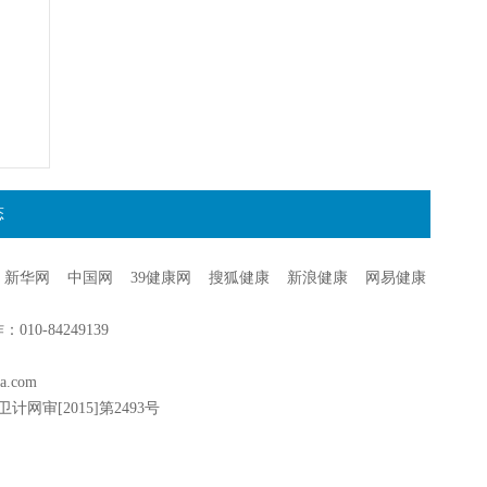
态
新华网
中国网
39健康网
搜狐健康
新浪健康
网易健康
0-84249139
a.com
卫计网审[2015]第2493号