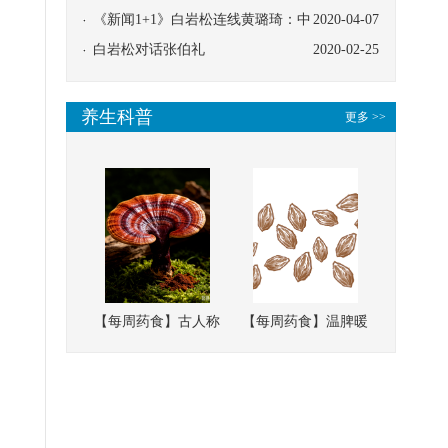
协同
《新闻1+1》白岩松连线黄璐琦：中
2020-04-07
医救治的临床效果
白岩松对话张伯礼
2020-02-25
养生科普
更多 >>
【每周药食】古人称
【每周药食】温脾暖
它为“仙草”，滋补强
肾、固精缩尿，这味
壮、培本固元
南方本草的种子，药
食同源有讲究