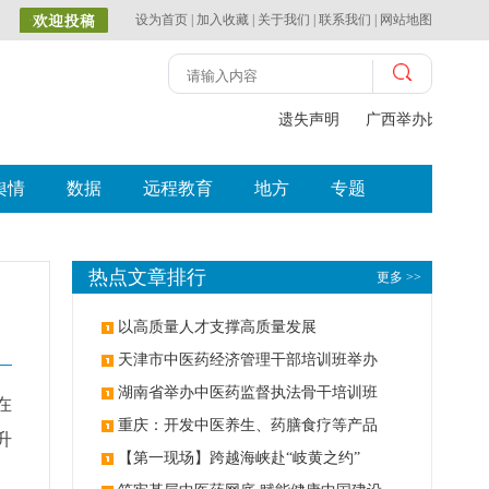
设为首页
|
加入收藏
|
关于我们
|
联系我们
|
网站地图
遗失声明
广西举办比赛探索
舆情
数据
远程教育
地方
专题
热点文章排行
更多 >>
以高质量人才支撑高质量发展
天津市中医药经济管理干部培训班举办
湖南省举办中医药监督执法骨干培训班
在
重庆：开发中医养生、药膳食疗等产品
升
【第一现场】跨越海峡赴“岐黄之约”