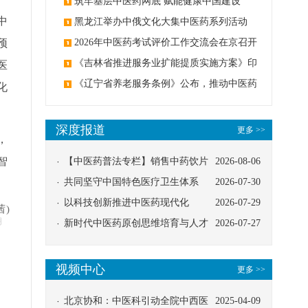
筑牢基层中医药网底 赋能健康中国建设
中
黑龙江举办中俄文化大集中医药系列活动
预
2026年中医药考试评价工作交流会在京召开
《吉林省推进服务业扩能提质实施方案》印
医
发：创建中医类国家医学中心
《辽宁省养老服务条例》公布，推动中医药
化
与养老融合发展
深度报道
更多 >>
，
智
【中医药普法专栏】销售中药饮片
2026-08-06
应告知煎服方法及注意事项
共同坚守中国特色医疗卫生体系
2026-07-30
以科技创新推进中医药现代化
2026-07-29
茜)
明
新时代中医药原创思维培育与人才
2026-07-27
发展路径探索
视频中心
更多 >>
北京协和：中医科引动全院中西医
2025-04-09