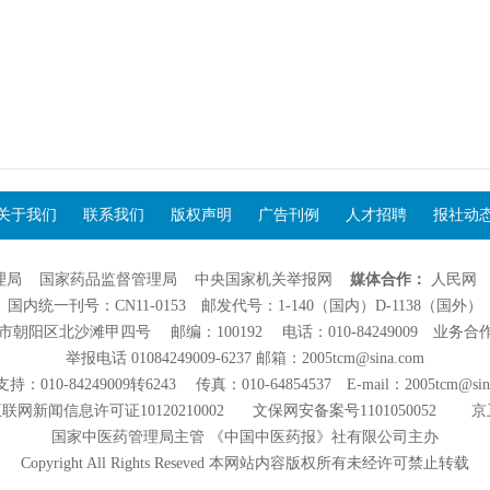
关于我们
联系我们
版权声明
广告刊例
人才招聘
报社动
理局
国家药品监督管理局
中央国家机关举报网
媒体合作：
人民网
国内统一刊号：CN11-0153 邮发代号：1-140（国内）D-1138（国外）
阳区北沙滩甲四号 邮编：100192 电话：010-84249009 业务合作：01
举报电话 01084249009-6237 邮箱：2005tcm@sina.com
：010-84249009转6243 传真：010-64854537 E-mail：2005tcm@sin
联网新闻信息许可证10120210002
文保网安备案号1101050052
京
国家中医药管理局主管 《中国中医药报》社有限公司主办
Copyright All Rights Reseved 本网站内容版权所有未经许可禁止转载