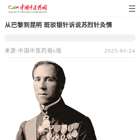
从巴黎到昆明 斑驳银针诉说苏烈针灸情
来源:中国中医药报6版
2025-03-24