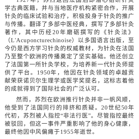
1927年，苏烈返回法国后即潜心钻研针灸
学古典医籍，并与当地医疗机构紧密合作，开展
针灸的临床试验和治疗，积极投身于针灸的推广
与传播。翻译了多部中医经典，撰写了多部针灸
著作，其中历经20年磨砺撰写的《针灸法》
（L'Acuponcturechinoise）以多国语言出版，至
今仍是西方学习针灸的权威教材，为针灸在法国
乃至整个欧洲的传播奠定了坚实基础。他还创立
了法国第一所针灸学校，为培养新一代针灸师提
供了平台。1950年，他因在针灸领域的卓越贡
献荣获诺贝尔生理学或医学奖提名，这标志着他
的成就得到了国际社会的广泛认可。
然而，苏烈在欧洲推行针灸并非一帆风顺，
他受到了法国同行的排挤和质疑。20世纪50年
代初，苏烈被人指控“非法行医”。尽管指控最终
被驳回，但这一事件严重影响了他的身心健康，
最终他因中风偏瘫于1955年逝世。