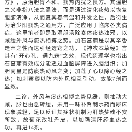
方》，原治胆胃不和、痰热内扰之良方。其温胆
之义非指八法之温法，而是通过清化痰热以恢复
胆腑清净，从而复其春气温和升发之性，后衍生
为治少阳痰热之通用方，广泛应用于临床各类病
症。这里笔者即是取温胆汤除素体痰热浊邪，以
减缓外风与痰热相搏之势。加石菖蒲是以其辛香
走窜之性而达引经透窍之功，《神农本草经》言
其有“开心孔、通九窍”之效，现代药理学也指出
石菖蒲有效成分能透过血脑屏障进入脑组织；加
胆南星是防痰热动风之变；加莲子心以除心经之
热；加刺蒺藜以防内外风相互引动。故能7剂而
显效。
二诊，外风与痰热相搏之势见缓，则抽动大
减，脉也由急转缓，未用一味补肾制水药而尿床
现象减轻，足以反证其症状机制为肝热梦魂不安
所致，故菊花改牡丹皮，以加强清肝经血热之
功。再进14剂。