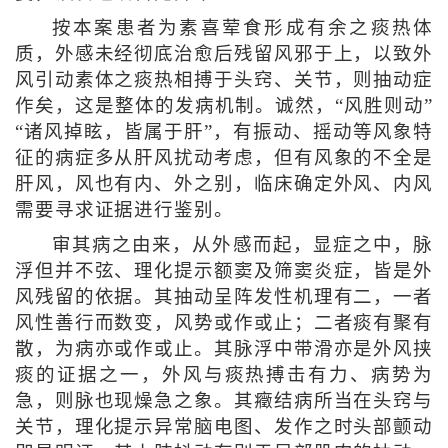
按本案患者为素喜荤食形成有余之痰热体
质，外感未经彻底治愈后残留风邪于上，以致外
风引动素体之痰热相搏于头窍、关节，则抽动症
作矣，这是整体的发病机制。诚然，“风胜则动”
“诸风掉眩，皆属于肝”，有振动、摇动等风象特
征的病症多从肝风扰动考虑，但有风象的不全是
肝风，风也有内、外之别，临床确定外风、内风
需要寻求证据进行鉴别。
审其病之由来，从外感而起，显症之中，脉
浮但并不弦、理化提示额窦及筛窦炎症，皆是外
风残留的依据。其抽动呈阵发性机理有二，一者
风性善行而数变，风势或作或止；二者痰有聚有
散，为病亦或作或止。其脉浮中带滑亦是外风挟
痰的证据之一，外风与痰热搏击有力、病势为
急，则脉也现燥急之象。其癥结病所当在头窍与
关节，理化提示异常脑电图、发作之时头部颤动