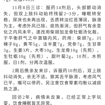
11月8日三诊：服药14剂后，头部颤动消
失，但双上肢抖动始终残留2~3分，睡眠转安
稳，尿床也未再出现，舌质转淡红苔薄润，脉滑
为主。考虑外风已除、痰热渐消，但肝气有余变
化之内风未平，遂改用柴胡加龙骨牡蛎汤化裁，
于平衡肝气之中潜镇内风，药用：柴胡7g，川
楝子8g，黄芩5g，法半夏7g，党参7g，生甘草
3g，生姜3片，大枣10g，生龙骨10g（先煎），
生牡蛎10g（先煎），甜叶菊2g。10剂，水煎
服，日1剂，分两次温服。
2周后携亲友来诊，诉服药10剂后，双上肢
抖动消失，余无不适。察其舌平脉滑，考虑风气
已平，嘱可以停药，另注意饮食荤素均衡以减痰
热之源。
回访2年，病情未反复，已经正常上学玩
耍，饮食睡眠皆无异常。