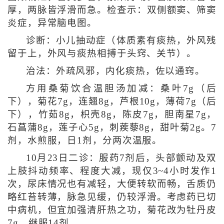
厚，两脉皆浮滑而急。检查示：双侧额窦、筛窦
炎症，异常脑电图。
诊断：小儿抽动症（体质素有痰热，外风残
留于上，外风与痰热相搏于头窍、关节）。
治法：外疏风邪，内化痰热，佐以通窍。
方用桑菊饮合温胆汤加减：桑叶7g（后
下），菊花7g，连翘8g，芦根10g，薄荷7g（后
下），竹茹8g，枳壳8g，陈皮7g，胆南星7g，
石菖蒲8g，莲子心5g，刺蒺藜8g，甜叶菊2g。7
剂，水煎服，日1剂，分两次温服。
10月23日二诊：服药7剂后，头部颤动及双
上肢抖动频率、程度大减，现仅3~4小时发作1
次，尿床情况也有减轻，大便转软而畅，舌质仍
略红苔转薄，脉急见缓，仍较浮滑。考虑药已切
中病机，但宜加强清肝热之功，菊花改为牡丹皮
7g，继服14剂。