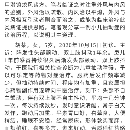
用潜镇熄风诸方。笔者临证之时注重外风与内风
的鉴别，外风治以疏散、内风治以平熄，外风与
内风相互引动者则合而治之，或能为临床治疗此
类病证提供思路。笔者现分享一例小儿抽动症的
诊治历程，以说明其中道理。
胡某，女，5岁，2020年10月15日初诊。主
诉：阵发性头部颤动、双上肢抖动1年余。患儿
1年前感冒持续很久后渐发头部颤动、双上肢抖
动，于医院行相关检查诊断为儿童抽动障碍，予
以可乐定等药物对症治疗。服药后发作频率减
少，但抽动持续时间、程度均有加重，且家属担
心药物副作用遂转向中医治疗。刻下：头部不自
主颤动，伴有双上肢不自主抖动，平均十几分钟
一次，每次持续数秒，发时意识清醒，常于白天
发作，跑动后加重。平素胃口好，喜荤食，大便
稍结，睡眠不安稳，经常尿床。形体敦实而胖，
面颊稍红，喜笑多言，素来好动。舌质稍红苔略