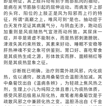
即是明证，其上肢抖动有别于局部肌肉的抽动，
是病在关节筋脉引起的屈伸运动。而病发于上部
的头窍、阳位的上肢正是风为阳邪而上行的特
征，所谓“高巅之上，唯风可到”是也。抽动症于
白天发作足证其病属气分，与阴血无涉，跑动后
加重则是风痰随热气宣泄而动所致。其尿床一
症，并非是肾虚不能制水，而是热邪刺激膀胱、
津液失其约束所致，其素来好动、睡眠不安稳等
肝热神魂不安之象可供鉴别。胃口好、喜吃荤食
是其痰热生成之源，形体敦实而胖、面颊稍红等
则是其痰热显象之征。
诊断既已明确，治疗则需外疏风邪，内化痰
热，佐以通窍，故选用桑菊饮合温胆汤加减。其
中桑菊饮出自《温病条辨》，为轻疏上焦风热之
剂，生理上小儿为纯阳之体且患儿为痰热体质，
感受风邪后极易从阳化热，故笔者用桑菊饮是于
疏散风邪之中兼顾化热之变。温胆汤出自《千金