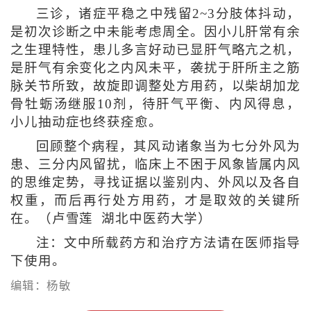
三诊，诸症平稳之中残留2~3分肢体抖动，
是初次诊断之中未能考虑周全。因小儿肝常有余
之生理特性，患儿多言好动已显肝气略亢之机，
是肝气有余变化之内风未平，袭扰于肝所主之筋
脉关节所致，故旋即调整处方用药，以柴胡加龙
骨牡蛎汤继服10剂，待肝气平衡、内风得息，
小儿抽动症也终获痊愈。
回顾整个病程，其风动诸象当为七分外风为
患、三分内风留扰，临床上不困于风象皆属内风
的思维定势，寻找证据以鉴别内、外风以及各自
权重，而后再行处方用药，才是取效的关键所
在。（卢雪莲 湖北中医药大学）
注：文中所载药方和治疗方法请在医师指导
下使用。
编辑：杨敏