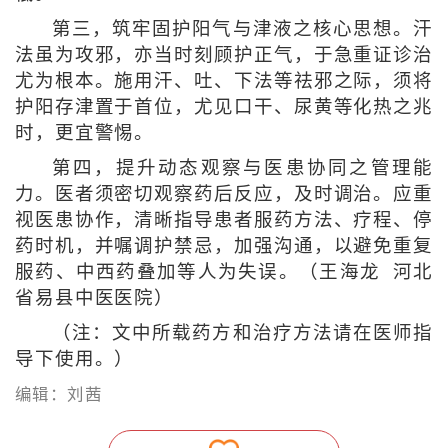
第三，筑牢固护阳气与津液之核心思想。汗
法虽为攻邪，亦当时刻顾护正气，于急重证诊治
尤为根本。施用汗、吐、下法等祛邪之际，须将
护阳存津置于首位，尤见口干、尿黄等化热之兆
时，更宜警惕。
第四，提升动态观察与医患协同之管理能
力。医者须密切观察药后反应，及时调治。应重
视医患协作，清晰指导患者服药方法、疗程、停
药时机，并嘱调护禁忌，加强沟通，以避免重复
服药、中西药叠加等人为失误。（王海龙 河北
省易县中医医院）
（注：文中所载药方和治疗方法请在医师指
导下使用。）
编辑：刘茜