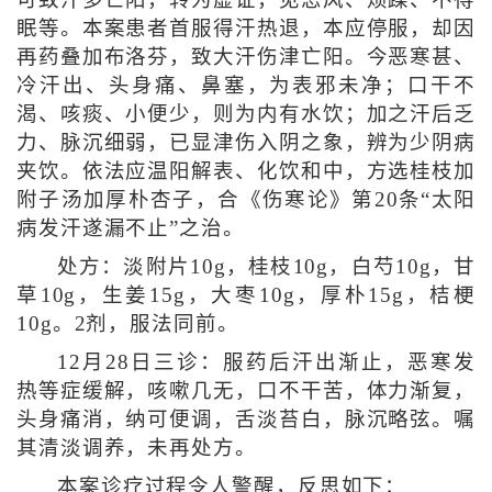
可致汗多亡阳，转为虚证，见恶风、烦躁、不得
眠等。本案患者首服得汗热退，本应停服，却因
再药叠加布洛芬，致大汗伤津亡阳。今恶寒甚、
冷汗出、头身痛、鼻塞，为表邪未净；口干不
渴、咳痰、小便少，则为内有水饮；加之汗后乏
力、脉沉细弱，已显津伤入阴之象，辨为少阴病
夹饮。依法应温阳解表、化饮和中，方选桂枝加
附子汤加厚朴杏子，合《伤寒论》第20条“太阳
病发汗遂漏不止”之治。
处方：淡附片10g，桂枝10g，白芍10g，甘
草10g，生姜15g，大枣10g，厚朴15g，桔梗
10g。2剂，服法同前。
12月28日三诊：服药后汗出渐止，恶寒发
热等症缓解，咳嗽几无，口不干苦，体力渐复，
头身痛消，纳可便调，舌淡苔白，脉沉略弦。嘱
其清淡调养，未再处方。
本案诊疗过程令人警醒，反思如下：