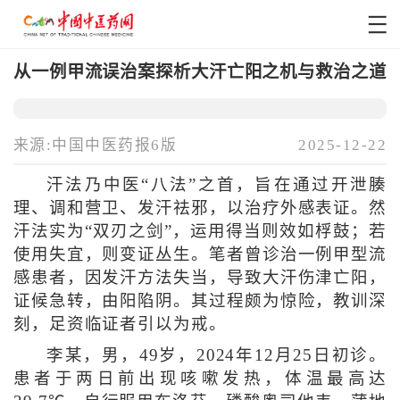
从一例甲流误治案探析大汗亡阳之机与救治之道
来源:中国中医药报6版
2025-12-22
汗法乃中医“八法”之首，旨在通过开泄腠
理、调和营卫、发汗祛邪，以治疗外感表证。然
汗法实为“双刃之剑”，运用得当则效如桴鼓；若
使用失宜，则变证丛生。笔者曾诊治一例甲型流
感患者，因发汗方法失当，导致大汗伤津亡阳，
证候急转，由阳陷阴。其过程颇为惊险，教训深
刻，足资临证者引以为戒。
李某，男，49岁，2024年12月25日初诊。
患者于两日前出现咳嗽发热，体温最高达