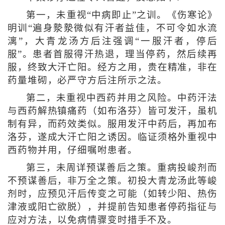
第一，未重视“中病即止”之训。《伤寒论》
明训“遍身漐漐微似有汗者益佳，不可令如水流
漓”，大青龙汤方后注强调“一服汗者，停后
服”。患者首服得汗热退，理当停药，然后续再
服，终致大汗亡阳。经方之用，贵在精准，非在
药量堆砌，必严守方后注所示之法。
第二，未重视中西药并用之风险。中药汗法
与西药解热镇痛药（如布洛芬）皆可发汗，虽机
制有异，而药效类似。服用发汗中药后，再加布
洛芬，遂成大汗亡阳之诱因。临证须格外重视中
西药物并用，仔细嘱咐患者。
第三，未周详预谋善后之策。重病投峻剂而
不预谋善后，非万全之策。初投大青龙汤此等峻
剂时，应预见汗后传变之可能（如转少阳、热伤
津液或阳亡欲脱），并提前告知患者停药指征与
应对方法，以免病情骤变时措手不及。