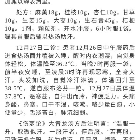
加减以解表清里。
处方：麻黄18g，桂枝10g，杏仁10g，甘草
10g，生姜15g，大枣10g，生石膏45g，桔梗
10g。1剂，颗粒剂，开水冲服，6小时服1袋。
嘱其首服后辅以热汤助汗。
12月27日二诊：患者12月26日中午服药后
进食热汤面并覆被入睡，醒时内衣潮湿，自觉身
体轻松，体温降至36.2℃。当晚7时再服一袋，
前半夜安睡，至凌晨3时许再现恶寒，全身大
汗，头发如洗，自觉冷汗淋漓，体温回升至
38.5℃，遂自服布洛芬一粒。12月27日晨体温
37.8℃，恶寒甚，自汗出而冷，神疲乏力，头痛
身酸，鼻塞，口干不渴，咳嗽，咯少量白痰，小
便量少，舌淡苔白，脉沉细弱。
《伤寒论》大青龙汤方后注明言：“温服一
升，取微似汗。一服汗者，停后服。”若再服，