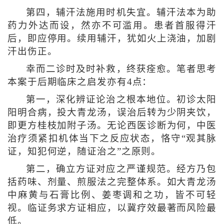
第四，辅汗法施用时机失宜。辅汗法本为助
药力外达而设，然亦不可滥用。患者首服得汗
后，即应停用。续用辅汗，犹如火上浇油，加剧
汗出伤正。
幸而二诊时及时补救，终获痊愈。笔者思考
本案于后期临床之启发亦有4点：
第一，深化辨证论治之根本地位。初诊太阳
阳明合病，投大青龙汤，误治后转为少阴夹饮，
即更方桂枝加附子汤。无论西医诊断为何，中医
治疗须紧扣机体当下之反应状态，恪守“观其脉
证，知犯何逆，随证治之”之原则。
第二，确立方证对应之严谨规范。经方乃包
括药味、剂量、煎服法之完整体系。如大青龙汤
中麻黄与石膏比例、姜枣调和之功，皆不可轻
视。临证务求方证相应，以冀疗效最著而风险最
低。