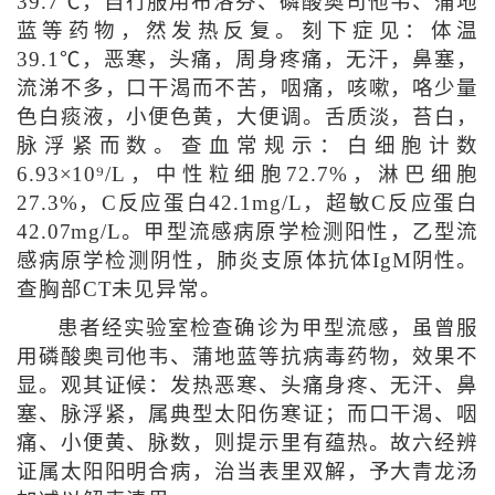
39.7℃，自行服用布洛芬、磷酸奥司他韦、蒲地
蓝等药物，然发热反复。刻下症见：体温
39.1℃，恶寒，头痛，周身疼痛，无汗，鼻塞，
流涕不多，口干渴而不苦，咽痛，咳嗽，咯少量
色白痰液，小便色黄，大便调。舌质淡，苔白，
脉浮紧而数。查血常规示：白细胞计数
6.93×10⁹/L，中性粒细胞72.7%，淋巴细胞
27.3%，C反应蛋白42.1mg/L，超敏C反应蛋白
42.07mg/L。甲型流感病原学检测阳性，乙型流
感病原学检测阴性，肺炎支原体抗体IgM阴性。
查胸部CT未见异常。
患者经实验室检查确诊为甲型流感，虽曾服
用磷酸奥司他韦、蒲地蓝等抗病毒药物，效果不
显。观其证候：发热恶寒、头痛身疼、无汗、鼻
塞、脉浮紧，属典型太阳伤寒证；而口干渴、咽
痛、小便黄、脉数，则提示里有蕴热。故六经辨
证属太阳阳明合病，治当表里双解，予大青龙汤