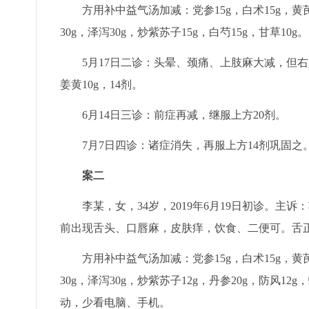
方用补中益气汤加减：党参15g，白术15g，黄芪6
30g，泽泻30g，炒紫苏子15g，白芍15g，甘草10
5月17日二诊：头晕、颈痛、上肢麻大减，但右
姜黄10g，14剂。
6月14日三诊：前症再减，继服上方20剂。
7月7日四诊：诸症消失，再服上方14剂巩固之
案二
李某，女，34岁，2019年6月19日初诊。
前出现舌头、口唇麻，皮肤痒，饮食、二便可。舌
方用补中益气汤加减：党参15g，白术15g，黄芪6
30g，泽泻30g，炒紫苏子12g，丹参20g，防风1
动，少看电脑、手机。