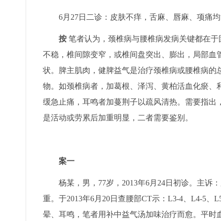
6月27日二诊：皮肤不痒，舌麻、唇麻、项痛
按
笔者认为，颈椎病与腰椎病发病关键都在于
不稳，椎间隙变窄，或椎间盘突出、膨出，局部血
状。脾主肌肉，健脾益气是治疗颈椎病或腰椎病的
物。如颈椎病者，加葛根、泽泻、黄柏活血化瘀、
缓急止痛，耳鸣者加蔓荆子以疏风清热。需要指出
是活动或劳累后加重明显，二者需要鉴别。
案一
杨某，男，77岁，2013年6月24日初诊。
重。于2013年6月20日查腰部CT示：L3-4、L4-
晕、耳鸣，笔者用补中益气汤加味治疗而愈。平时