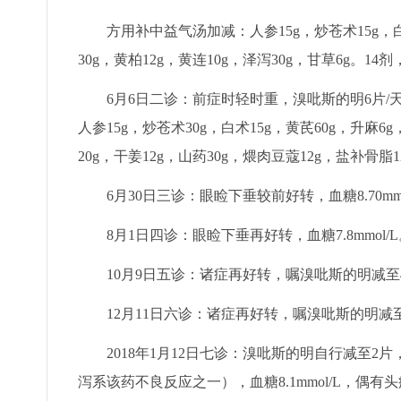
方用补中益气汤加减：人参15g，炒苍术15g，白术
30g，黄柏12g，黄连10g，泽泻30g，甘草6g。1
6月6日二诊：前症时轻时重，溴吡斯的明6片/天，
人参15g，炒苍术30g，白术15g，黄芪60g，升麻6g
20g，干姜12g，山药30g，煨肉豆蔻12g，盐补骨脂1
6月30日三诊：眼睑下垂较前好转，血糖8.70mm
8月1日四诊：眼睑下垂再好转，血糖7.8mmol
10月9日五诊：诸症再好转，嘱溴吡斯的明减至4
12月11日六诊：诸症再好转，嘱溴吡斯的明减至
2018年1月12日七诊：溴吡斯的明自行减至
泻系该药不良反应之一），血糖8.1mmol/L，偶有头