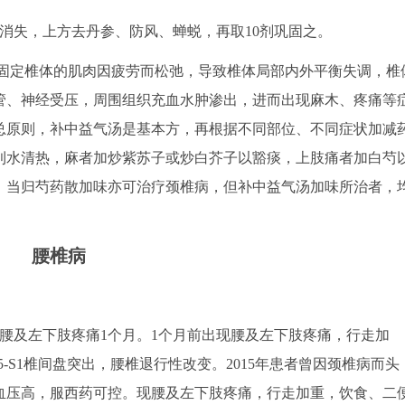
均消失，上方去丹参、防风、蝉蜕，再取10剂巩固之。
固定椎体的肌肉因疲劳而松弛，导致椎体局部内外平衡失调，椎
管、神经受压，周围组织充血水肿渗出，进而出现麻木、疼痛等
总原则，补中益气汤是基本方，再根据不同部位、不同症状加减
利水清热，麻者加炒紫苏子或炒白芥子以豁痰，上肢痛者加白芍
，当归芍药散加味亦可治疗颈椎病，但补中益气汤加味所治者，
腰椎病
主诉：腰及左下肢疼痛1个月。1个月前出现腰及左下肢疼痛，行走加
5、L5-S1椎间盘突出，腰椎退行性改变。2015年患者曾因颈椎病而头
血压高，服西药可控。现腰及左下肢疼痛，行走加重，饮食、二