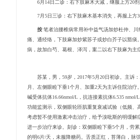
6月14日二诊：右下肢麻木大减，继服上方20
7月5日三诊：右下肢麻木基本消失，再服上方3
按
笔者治腰椎病常用补中益气汤加炒杜仲、川
痛、通经络，下肢麻加炒紫苏子或炒白芥子以豁痰
病，故加白芍、葛根、泽泻，案二以右下肢麻为主
苏某，男，59岁，2017年5月20日初诊。主诉
月、左侧眼睑下垂1个月、加重2天为主诉住院治疗。入
碱受体抗体16.66nmol/L，抗连接素抗体6.535 
功能监测示，双侧眼轮匝肌重复衰减试验（低频、
考虑暂不使用激素冲击治疗，给予溴吡斯的明缓解症
进一步治疗来诊。刻诊：双侧眼睑下垂5个月，劳累
的明6片/天，未服降糖药。舌质正红，苔薄白，脉