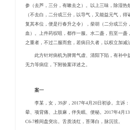
参（去芦，三分，有嗽去之）。以上三味，除湿热
（不去白，二分或三分，以导气，又能益元气，得
复其本位，便是行春升之令），柴胡（二分或三分
血）。上件药㕮咀，都作一服。水二盏，煎至一盏
之重者，不过二服而愈，若病日久者，以权立加减法
此方针对病机为脾胃气虚、清阳下陷，有补中
无力等病症，下附验案详述之。
案一
李某，女，39岁，2017年4月20日初诊。
晕、项背痛、上肢麻，伴失眠、便秘。2017年4月1
C6-7椎间盘突出。舌质淡红，苔薄白，脉沉弦。