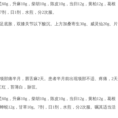
0g，升麻10g，柴胡10g，陈皮10g，当归12g，黄柏12g，葛根
g。7剂，日1剂，水煎，分2次服。
足底胀，双膝关节以下酸沉。上方加桑寄生30g、威灵仙20g、片
。
主诉：项部痛半月，唇舌麻2天。患者半月前出现项部不适、疼痛，2天
正红，苔薄白，脉弦。
0g，升麻10g，柴胡10g，陈皮10g，当归12g，黄柏12g，葛根
2g，蝉蜕12g，甘草10g。7剂，日1剂，水煎，分2次服。嘱其适当活