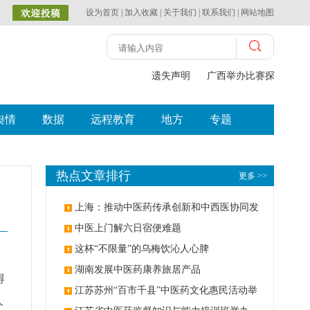
设为首页
|
加入收藏
|
关于我们
|
联系我们
|
网站地图
遗失声明
广西举办比赛探索中（壮
舆情
数据
远程教育
地方
专题
热点文章排行
更多 >>
上海：推动中医药传承创新和中西医协同发
展
中医上门解六日宿便难题
这杯“不限量”的乌梅饮沁人心脾
，
湖南发展中医药康养旅居产品
得
江苏苏州“百市千县”中医药文化惠民活动举
人