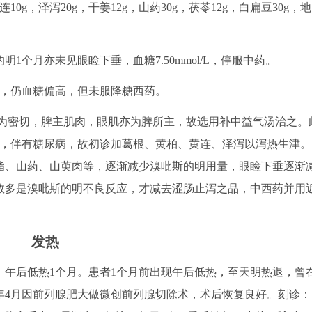
连10g，泽泻20g，干姜12g，山药30g，茯苓12g，白扁豆30g，地
1个月亦未见眼睑下垂，血糖7.50mmol/L，停服中药。
再发，仍血糖偏高，但未服降糖西药。
为密切，脾主肌肉，眼肌亦为脾所主，故选用补中益气汤治之。
），伴有糖尿病，故初诊加葛根、黄柏、黄连、泽泻以泻热生津。
脂、山药、山萸肉等，逐渐减少溴吡斯的明用量，眼睑下垂逐渐
数多是溴吡斯的明不良反应，才减去涩肠止泻之品，中西药并用
发热
主诉：午后低热1个月。患者1个月前出现午后低热，至天明热退，曾
6年4月因前列腺肥大做微创前列腺切除术，术后恢复良好。刻诊：