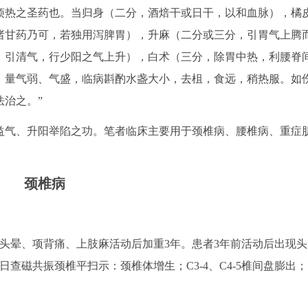
烦热之圣药也。当归身（二分，酒焙干或日干，以和血脉），橘
诸甘药乃可，若独用泻脾胃），升麻（二分或三分，引胃气上腾
，引清气，行少阳之气上升），白术（三分，除胃中热，利腰脊
，量气弱、气盛，临病斟酌水盏大小，去柤，食远，稍热服。如
治之。”
益气、升阳举陷之功。笔者临床主要用于颈椎病、腰椎病、重症
颈椎病
主诉：头晕、项背痛、上肢麻活动后加重3年。患者3年前活动后出现头
3日查磁共振颈椎平扫示：颈椎体增生；C3-4、C4-5椎间盘膨出；