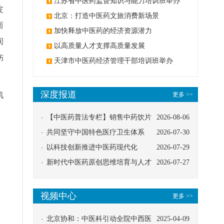
办
江苏省中医药监督知识与能力培训班举办
皮
北京：打造中医药文旅消费新场景
而
加快释放中医药的经济资源潜力
间
以高质量人才支撑高质量发展
伤
天津市中医药经济管理干部培训班举办
深度报道
肌
更多 >>
【中医药普法专栏】销售中药饮片
2026-08-06
应告知煎服方法及注意事项
共同坚守中国特色医疗卫生体系
2026-07-30
以科技创新推进中医药现代化
2026-07-29
新时代中医药原创思维培育与人才
2026-07-27
发展路径探索
视频中心
更多 >>
北京协和：中医科引动全院中西医
2025-04-09