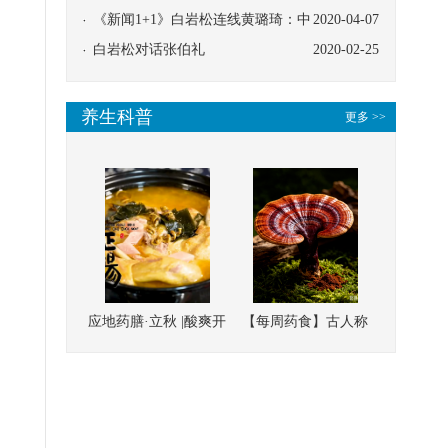
协同
《新闻1+1》白岩松连线黄璐琦：中
2020-04-07
医救治的临床效果
白岩松对话张伯礼
2020-02-25
养生科普
更多 >>
应地药膳·立秋 |酸爽开
【每周药食】古人称
胃，一口入魂！喝下
它为“仙草”，滋补强
这碗汤，滋阴润燥、
壮、培本固元
清热降火