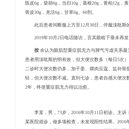
陈皮6g，柴胡6g，当归10g，葛根20g，黄柏12g，黄
骨皮30g，羌活6g，甘草6g。60剂。
此后患者间断服上方至12月30日，停服溴吡斯的明
2019年10月2日电话随访，言其眼睑下垂未
按
余认为眼肌型重症肌无力与脾气亏虚关系最
患者用溴吡斯的明有效，但大便次数多（每日5次
二诊时大便次数仍多，加干姜、煨肉豆蔻、盐补骨
轻，但大便次数不减。直到七诊，患者自感大便次
2年，终使重症肌无力得以治愈。
李某，男，73岁，2016年10月11日初诊。
某医院就诊，做多项检查，未发现阳性结果。201