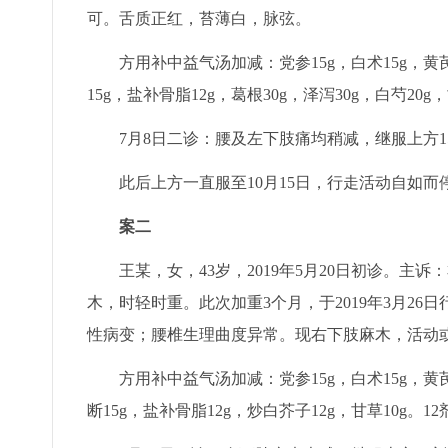
可。舌质正红，苔薄白，脉弦。
方用补中益气汤加减：党参15g，白术15g，黄芪6
15g，盐补骨脂12g，葛根30g，泽泻30g，白芍20
7月8日二诊：腰及左下肢痛均稍减，继服上方1
此后上方一直服至10月15日，行走活动自如而
案二
王某，女，43岁，2019年5月20日初诊。主
木，时轻时重。此次加重3个月，于2019年3月26日行
性病变；腰椎生理曲度异常。现右下肢麻木，活动
方用补中益气汤加减：党参15g，白术15g，黄芪6
断15g，盐补骨脂12g，炒白芥子12g，甘草10g。