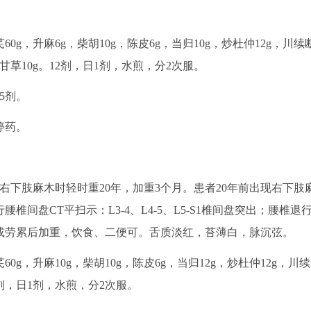
0g，升麻6g，柴胡10g，陈皮6g，当归10g，炒杜仲12g，川续
g，甘草10g。12剂，日1剂，水煎，分2次服。
5剂。
停药。
诉：右下肢麻木时轻时重20年，加重3个月。患者20年前出现右下肢
腰椎间盘CT平扫示：L3-4、L4-5、L5-S1椎间盘突出；腰椎退
或劳累后加重，饮食、二便可。舌质淡红，苔薄白，脉沉弦。
0g，升麻10g，柴胡10g，陈皮6g，当归12g，炒杜仲12g，川续
12剂，日1剂，水煎，分2次服。