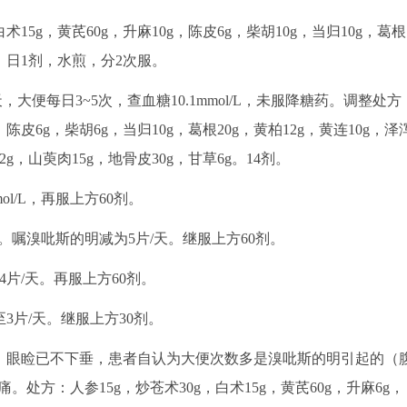
15g，黄芪60g，升麻10g，陈皮6g，柴胡10g，当归10g，葛根
4剂，日1剂，水煎，分2次服。
大便每日3~5次，查血糖10.1mmol/L，未服降糖药。调整处方
，陈皮6g，柴胡6g，当归10g，葛根20g，黄柏12g，黄连10g，泽
2g，山萸肉15g，地骨皮30g，甘草6g。14剂。
ol/L，再服上方60剂。
/L。嘱溴吡斯的明减为5片/天。继服上方60剂。
片/天。再服上方60剂。
3片/天。继服上方30剂。
2片，眼睑已不下垂，患者自认为大便次数多是溴吡斯的明引起的（
痛。处方：人参15g，炒苍术30g，白术15g，黄芪60g，升麻6g，