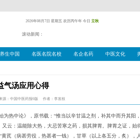
2026年08月7日 星期五
农历丙午年 今日
立秋
滚动新闻：
养生中国
名医名院名校
名企名药
中医文化
益气汤应用心得
来源：中国中医药报6版
作者：李发枝
始为热中论》，原书载：“惟当以辛甘温之剂，补其中而升其阳
。又云：温能除大热，大忌苦寒之药，损其脾胃。脾胃之证，始
“黄芪（病甚劳役，热甚者一钱），甘草（以上各五分，炙），