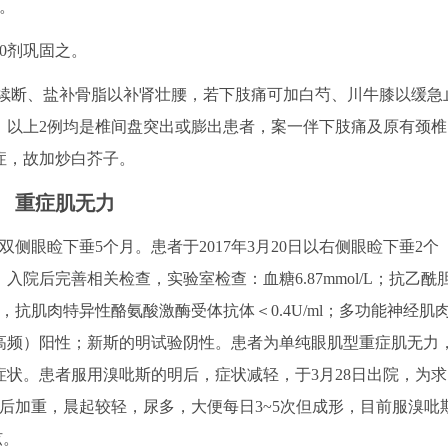
剂。
0剂巩固之。
续断、盐补骨脂以补肾壮腰，若下肢痛可加白芍、川牛膝以缓急
。以上2例均是椎间盘突出或膨出患者，案一伴下肢痛及原有颈椎
症，故加炒白芥子。
重症肌无力
：双侧眼睑下垂5个月。患者于2017年3月20日以右侧眼睑下垂2个
院后完善相关检查，实验室检查：血糖6.87mmol/L；抗乙酰
nmol/L，抗肌肉特异性酪氨酸激酶受体抗体＜0.4U/ml；多功能神经肌
高频）阳性；新斯的明试验阴性。患者为单纯眼肌型重症肌无力
状。患者服用溴吡斯的明后，症状减轻，于3月28日出院，为求
后加重，晨起较轻，尿多，大便每日3~5次但成形，目前服溴吡
弦。