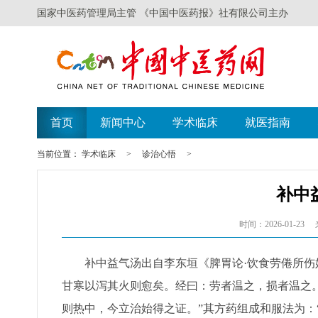
国家中医药管理局主管 《中国中医药报》社有限公司主办
首页
新闻中心
学术临床
就医指南
当前位置：
学术临床
>
诊治心悟
>
补中
时间：2026-01-23
补中益气汤出自李东垣《脾胃论·饮食劳倦所伤
甘寒以泻其火则愈矣。经曰：劳者温之，损者温之
则热中，今立治始得之证。”其方药组成和服法为：