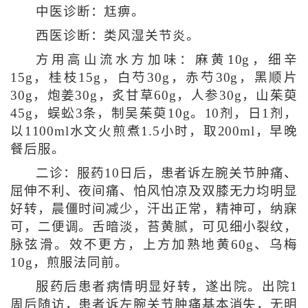
中医诊断：尪痹。
西医诊断：类风湿关节炎。
方用高山流水方加味：麻黄10g，细辛
15g，桂枝15g，白芍30g，赤芍30g，黑顺片
30g，炮姜30g，炙甘草60g，人参30g，山茱萸
45g，蜈蚣3条，制吴茱萸10g。10剂，日1剂，
以1100ml水文火煎煮1.5小时，取200ml，早晚
餐后服。
二诊：服药10日后，患者诉左腕关节肿痛、
屈伸不利、夜间痛、怕风怕凉及双膝无力均明显
好转，晨僵时间减少，汗出正常，精神可，纳寐
可，二便调。舌暗淡，苔黄腻，可见细小裂纹，
脉弦滑。效不更方，上方加熟地黄60g、乌梅
10g，煎服法同前。
服药后患者病情明显好转，遂出院。出院1
周后随访，患者诉左腕关节肿痛基本消失，无明