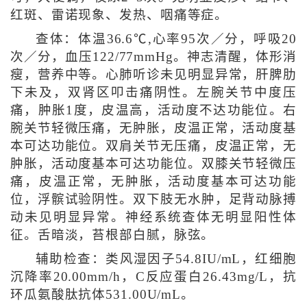
红斑、雷诺现象、发热、咽痛等症。
查体：体温36.6℃,心率95次／分，呼吸20
次／分，血压122/77mmHg。神志清醒，体形消
瘦，营养中等。心肺听诊未见明显异常，肝脾肋
下未及，双肾区叩击痛阴性。左腕关节中度压
痛，肿胀1度，皮温高，活动度不达功能位。右
腕关节轻微压痛，无肿胀，皮温正常，活动度基
本可达功能位。双肩关节无压痛，皮温正常，无
肿胀，活动度基本可达功能位。双膝关节轻微压
痛，皮温正常，无肿胀，活动度基本可达功能
位，浮髌试验阴性。双下肢无水肿，足背动脉搏
动未见明显异常。神经系统查体无明显阳性体
征。舌暗淡，苔根部白腻，脉弦。
辅助检查：类风湿因子54.8IU/mL，红细胞
沉降率20.00mm/h，C反应蛋白26.43mg/L，抗
环瓜氨酸肽抗体531.00U/mL。