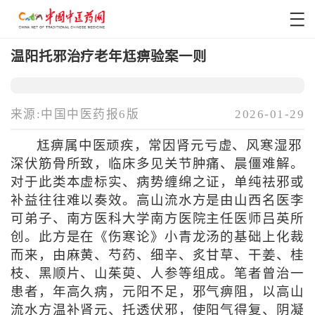
温阳托邪治疗老年尪痹验案一则
来源:中国中医药报6版
2026-01-29
尪痹属中医顽疾，常因肾元亏虚、风寒湿邪
深伏筋骨所致，临床多见关节肿痛、晨僵难解。
对于此类本虚标实、病势缠绵之证，单纯祛邪或
补益往往难以奏效。高山流水方是由山西名医李
可弟子、南方医科大学南方医院主任医师吕英所
创。此方是在《伤寒论》小青龙汤的基础上化裁
而来，由麻黄、芍药、细辛、炙甘草、干姜、桂
枝、黑顺片、山茱萸、人参等组成。笔者曾治一
患者，年高久病，元阳不足，邪气痹阻，以高山
流水方温补肾元、托透伏邪，使阳气得复、阴凝