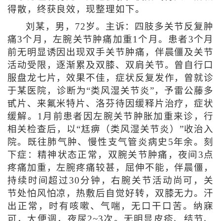
得散，终获良效，现整理如下。
刘某，男，72岁。主诉：四肢多关节反复肿
痛3个月，左腕关节肿痛加重1个月。患者3个月
前无明显诱因出现双手关节肿痛，伴晨僵及关节
活动受限，逐渐累及双膝、双肩关节。曾自行口
服盘龙七片，效果不佳，症状反复发作，曾就诊
于某医院，诊断为“类风湿关节炎”，予雷公藤多
甙片、来氟米特片、洛芬待因缓释片治疗，症状
缓解。1月前患者因左腕关节肿胀加重来诊，行
相关检查后，以“尪痹（类风湿关节炎）”收治入
院。既往肺气肿、慢性支气管炎病史5年余。刻
下症：精神状态正常，双腕关节肿痛，夜间3点
疼痛加重，左腕疼痛较甚，屈伸不能，伴晨僵，
持续时间超过30分钟，右腕关节活动尚可，关
节处怕风怕凉，热敷后自觉好转，双膝无力。汗
出正常，时有咳嗽、气喘，无口干口苦。纳寐
可，大便调，夜尿2~3次。无明显皮疹、结节、