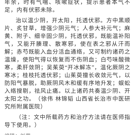
年余，时有气喘、咳嗽症状，提示患者本气不
足，内有伏邪未除。
治以温少阴，开太阳，托透伏邪。方中黑顺
片、炙甘草，增强少阴元气；人参大补元气；麻
黄、附子、细辛固少阴，托透伏邪，既能温补阳
气，又能开腠理、散寒邪，使在表之邪从汗而
解；赤芍既能入血分活血通络，又可制约诸药之
温燥，使阳气得以恢复而不伤阴血；白芍味酸微
寒，柔肝敛阴；吴茱萸“开冰解冻”，温化厥阴之
寒冰；桂枝托透伏邪；山茱萸擅长收敛元气，以
防阳气暴脱，助厥阴风木和缓有序地升发；蜈蚣
入络搜剔，祛风止痛。以上诸药共奏温少阴、开
太阳之功。（
徐伟 林锦韬 山西省长治市中医研
究所附属医院
）
（注：文中所载药方和治疗方法请在医师指
导下使用。）