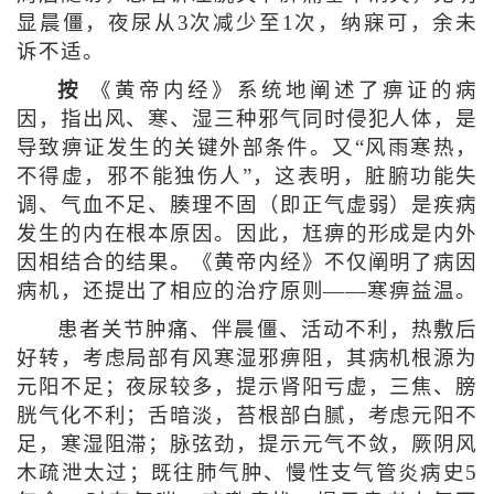
显晨僵，夜尿从3次减少至1次，纳寐可，余未
诉不适。
按
《黄帝内经》系统地阐述了痹证的病
因，指出风、寒、湿三种邪气同时侵犯人体，是
导致痹证发生的关键外部条件。又“风雨寒热，
不得虚，邪不能独伤人”，这表明，脏腑功能失
调、气血不足、腠理不固（即正气虚弱）是疾病
发生的内在根本原因。因此，尪痹的形成是内外
因相结合的结果。《黄帝内经》不仅阐明了病因
病机，还提出了相应的治疗原则——寒痹益温。
患者关节肿痛、伴晨僵、活动不利，热敷后
好转，考虑局部有风寒湿邪痹阻，其病机根源为
元阳不足；夜尿较多，提示肾阳亏虚，三焦、膀
胱气化不利；舌暗淡，苔根部白腻，考虑元阳不
足，寒湿阻滞；脉弦劲，提示元气不敛，厥阴风
木疏泄太过；既往肺气肿、慢性支气管炎病史5