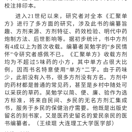
校注排印本。
进入21世纪以来，研究者对全本《汇聚单
方》进行了多方面的研究，涉及此书的编纂旨
趣、方剂来源、方剂特征、药效检验、明代中药
炮制方法、后世影响等。据初步统计，书中方剂
有4成以上为首次收载。编纂者吴勉学的“乡民情
怀”令研究者感佩不已。《汇聚单方》收载方剂
均为不超过5味药的小方，其中单方占很大比
例，因而书名特意使用“单方”二字。由于药味
少，此前没有入书，很多方剂没有方名。方剂中
的药材都是普通的常见药，甚至是乡村中随处可
以采获的草药。吴勉学以简、便、廉、验作为选
方标准，将来自民间、乡民的无名方剂汇集成
书，服务于乡民的保健治疗需要。他既是出版史
留名的刻书家，又是医药史留名的爱民亲民的医
书编纂者。（
王续琨 大连理工大学医学部
）