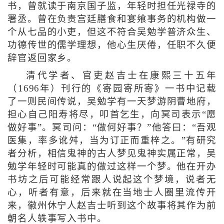
书，曾就读于南京国子监，年轻时担任光禄寺的
署丞。曾在负责宫廷膳食和宴飨事务的机构做一
个从七品的小吏，但这不符合吴勉学普济众生、
功德传世的儒学理想，他心生厌倦，任职不久便
辞官返回家乡。
清代学者、官吏赵吉士在康熙三十五年
（1696年）刊行的《寄园寄所寄》一书中记载
了一则民间传说，吴勉学有一天梦游阴曹地府，
担心自己阳寿将尽，叩首乞生，向冥司表示“愿
做好事”。冥司问：“做何好事？”他答曰：“吾观
医集，率多讹舛，当为订正而重梓之。”有研究
者分析，相信鬼神的古人梦见鬼神实属正常，吴
勉学年轻时可能真的做过这样一个梦。他在开办
书坊之后可能经常跟人说起这个梦境，说者无
心，听者有意，后来就在当地士人圈里流传开
来，徽州休宁人赵吉士听到这个故事将其作为前
朝名人轶事写入书中。