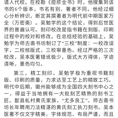
请人代校。在校勘《痘疹全书》时，他搜集到该
书的6个版本，书名有别、著者不同。他经过细
心分析辨识，断定其撰著者为明代前中期医家万
全（万密斋）。吴勉学的这个结论，得到后世医
界的普遍认可。刻印校改是指书籍在刻版、印刷
过程中的校对和修改。在总结经验的基础上，吴
勉学为师古斋书坊制订了“三校”制度：一校改误
字，二校核版式，三校审墨色。经过严格的三次
校改，吴本医著错讹极少，版式大方得体，字迹
清晰，墨色均匀。
第三，精工刻印。吴勉学极为重视书籍刻
版、印刷的质量，力求达至工艺上的精致工巧。
明代中后期，徽州能够成为全国四大刻书中心之
一，得益于当地拥有一大批刻艺精熟的刻书工
匠。歙县虬村黄氏家族，“尤多良工”。师古斋书
坊长年聘用刀法精湛的黄氏刻工执刀刻书。吴本
医著不仅文字精美、字体规范、布局严谨，而且