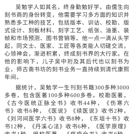
吴勉学人如其名，终身勤勉好学。由儒生向
刻书商的身份转变，他需要学习多方面的知识并
熟悉多工种的技艺，包括版本、训诂、校勘、版
式设计、刻板材料、刻字工艺、纸张、油墨、装
帧和市场预测、图书营销等。他一点一滴从头学
起，同文士、医家、工匠等各类能人切磋交流，
心领神会，渐进积累，终成刻书界的大行家。在
他的影响下，儿子吴中珩及其后代也以刻书为
业，师古斋书坊的刻书业务一直持续到清代康熙
年间。
据统计，吴勉学一生刊刻书籍300多种3000
多卷，包含医著100多种600多卷。校勘医著，
《古今医统正脉全书》收书44种，《伤寒六
书》收书6种，《医说》《续医说》收书2种，
《刘河间医学六书》收书8种，《东垣十书》收
书12种，《丹溪心法》收书6种，《医学原理》