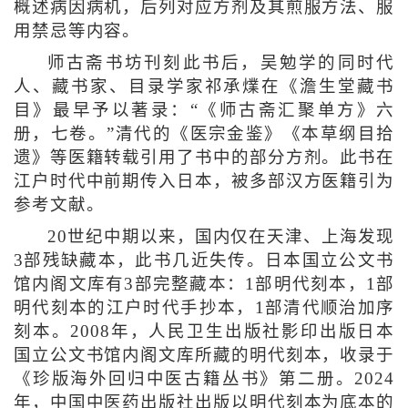
概述病因病机，后列对应方剂及其煎服方法、服
用禁忌等内容。
师古斋书坊刊刻此书后，吴勉学的同时代
人、藏书家、目录学家祁承㸁在《澹生堂藏书
目》最早予以著录：“《师古斋汇聚单方》六
册，七卷。”清代的《医宗金鉴》《本草纲目拾
遗》等医籍转载引用了书中的部分方剂。此书在
江户时代中前期传入日本，被多部汉方医籍引为
参考文献。
20世纪中期以来，国内仅在天津、上海发现
3部残缺藏本，此书几近失传。日本国立公文书
馆内阁文库有3部完整藏本：1部明代刻本，1部
明代刻本的江户时代手抄本，1部清代顺治加序
刻本。2008年，人民卫生出版社影印出版日本
国立公文书馆内阁文库所藏的明代刻本，收录于
《珍版海外回归中医古籍丛书》第二册。2024
年，中国中医药出版社出版以明代刻本为底本的