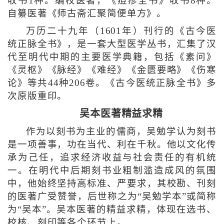
收书1种。编校医著，《痘疹全书》收书8种。
自纂医著《师古斋汇聚简便单方》。
万历二十九年（1601年）刊行的《古今医
统正脉全书》，是一套大型医学丛书，汇集了汉
代至明代中期的主要医学典籍，包括《素问》
《灵枢》《脉经》《难经》《金匮要略》《伤寒
论》等共44种206卷。《古今医统正脉全书》多
次原版重印。
吴本医著精益求精
作为以刻书为主业的儒商，吴勉学认为刻书
是一项善事，功在当代、利在千秋。他以文化传
承为己任，追求经济收益与社会责任的有机统
一。在明代中后期刻书业粗制滥造成风的氛围
中，他始终坚持高标准、严要求，其校勘、刊刻
的医著广受赞誉，后世称之为“吴勉学本”或简称
为“吴本”。吴本医著的精益求精，体现在选书、
校核、刻印等各个环节上。