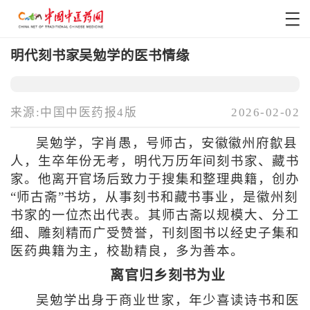
明代刻书家吴勉学的医书情缘
来源:中国中医药报4版
2026-02-02
吴勉学，字肖愚，号师古，安徽徽州府歙县
人，生卒年份无考，明代万历年间刻书家、藏书
家。他离开官场后致力于搜集和整理典籍，创办
“师古斋”书坊，从事刻书和藏书事业，是徽州刻
书家的一位杰出代表。其师古斋以规模大、分工
细、雕刻精而广受赞誉，刊刻图书以经史子集和
医药典籍为主，校勘精良，多为善本。
离官归乡刻书为业
吴勉学出身于商业世家，年少喜读诗书和医