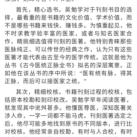
首先，精心选书。吴勉学对于刊刻书目的选
择，最看重的是书籍的文化价值、学术价值，而
不是哪些书籍来钱快、赚钱多。为慎重起见，他
不时求教学验丰富的医家，或者与知名医家合
作，精挑细选值得刊刻的医著。他特别青睐那些
医脉纯正、可以传世的经典之作，认为只有这些
医著才能代表由古至今的医学传统。这就是他为
丛书《古今医统正脉全书》拟名的深层寓意。正
如他在该丛书的序中所说：“医有统有脉，得其
正脉，而后可以接医家之统。”
其次，精细校核。书籍刊刻过程的校核，包
括原本校勘和刻印校改。吴勉学早年阅读医著，
就发现其中讹舛甚多。他懂医尊医，深知医著关
涉人命，一字一词都不能马虎。刊刻医著选定之
后，他尽可能多地找到原书的不同版本，进行比
对校核。他经常亲自校勘，有时与人合校，有时