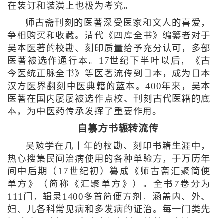
在装订和装潢上也极为考究。
师古斋刊刻的医著深受医家和文人的喜爱，
争相购买和收藏。清代《四库全书》编纂者对于
吴本医著的校勘、刻印质量给予充分认可，多部
医著被选作通行本。17世纪下半叶以后，《古
今医统正脉全书》等医著流传到日本，成为日本
汉方医界翻刻中医典籍的蓝本。400年来，吴本
医著在国内屡屡被选作点校、刊刻古代医籍的底
本，为中医药传承发挥了重要作用。
自纂方书辗转流传
吴勉学在几十年的校勘、刻印书籍生涯中，
热心搜集民间治病使用的各种单验方，于万历年
间中后期（17世纪初）纂成《师古斋汇聚简便
单方》（简称《汇聚单方》）。全书7卷分为
111门，辑录1400多首简便方剂，涵盖内、外、
妇、儿各科常见病和多发病的证治。每一门类先