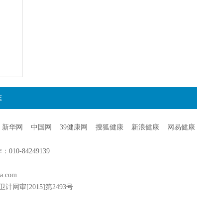
态
新华网
中国网
39健康网
搜狐健康
新浪健康
网易健康
0-84249139
a.com
卫计网审[2015]第2493号