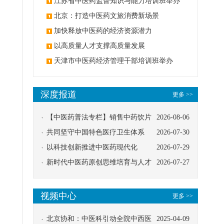
办
江苏省中医药监督知识与能力培训班举办
北京：打造中医药文旅消费新场景
加快释放中医药的经济资源潜力
以高质量人才支撑高质量发展
天津市中医药经济管理干部培训班举办
深度报道
更多 >>
【中医药普法专栏】销售中药饮片
2026-08-06
应告知煎服方法及注意事项
共同坚守中国特色医疗卫生体系
2026-07-30
以科技创新推进中医药现代化
2026-07-29
新时代中医药原创思维培育与人才
2026-07-27
发展路径探索
视频中心
更多 >>
北京协和：中医科引动全院中西医
2025-04-09