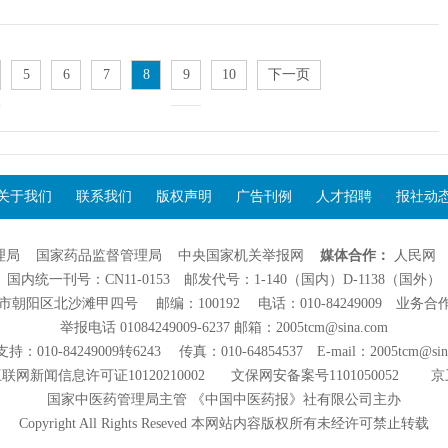
5
6
7
8
9
10
下一页
关于我们
联系我们
版权声明
广告刊例
人才招聘
报社动
理局
国家药品监督管理局
中央国家机关举报网
媒体合作：
人民网
国内统一刊号：CN11-0153 邮发代号：1-140（国内）D-1138（国外）
阳区北沙滩甲四号 邮编：100192 电话：010-84249009 业务合作：01
举报电话 01084249009-6237 邮箱：2005tcm@sina.com
：010-84249009转6243 传真：010-64854537 E-mail：2005tcm@sin
联网新闻信息许可证10120210002
文保网安备案号1101050052
京
国家中医药管理局主管 《中国中医药报》社有限公司主办
Copyright All Rights Reseved 本网站内容版权所有未经许可禁止转载