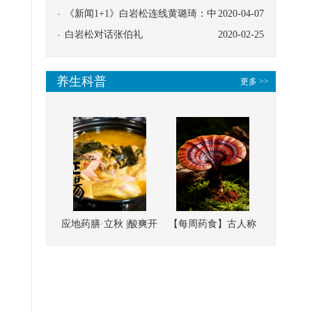
协同
《新闻1+1》白岩松连线黄璐琦：中
2020-04-07
医救治的临床效果
白岩松对话张伯礼
2020-02-25
养生科普
更多 >>
应地药膳·立秋 |酸爽开
【每周药食】古人称
胃，一口入魂！喝下
它为“仙草”，滋补强
这碗汤，滋阴润燥、
壮、培本固元
清热降火