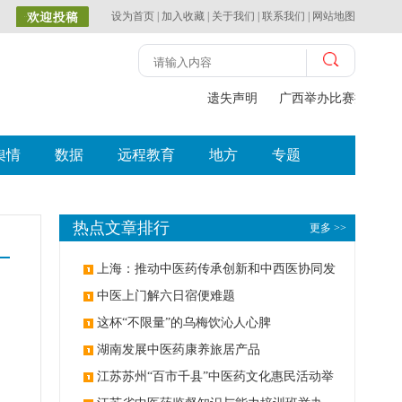
设为首页
|
加入收藏
|
关于我们
|
联系我们
|
网站地图
遗失声明
广西举办比赛探索中
舆情
数据
远程教育
地方
专题
热点文章排行
更多 >>
上海：推动中医药传承创新和中西医协同发
展
中医上门解六日宿便难题
这杯“不限量”的乌梅饮沁人心脾
湖南发展中医药康养旅居产品
江苏苏州“百市千县”中医药文化惠民活动举